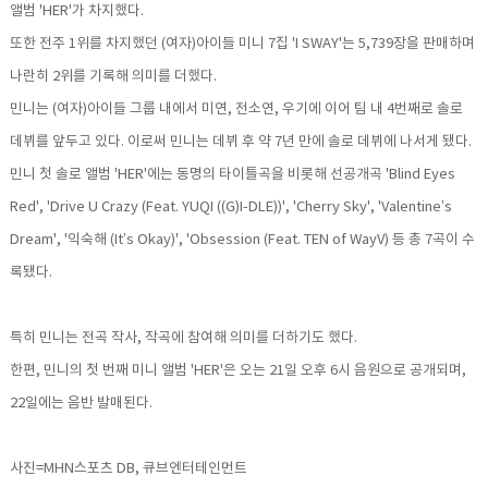
앨범 'HER'가 차지했다.
또한 전주 1위를 차지했던 (여자)아이들 미니 7집 'I SWAY'는 5,739장을 판매하며
나란히 2위를 기록해 의미를 더했다.
민니는 (여자)아이들 그룹 내에서 미연, 전소연, 우기에 이어 팀 내 4번째로 솔로
데뷔를 앞두고 있다. 이로써 민니는 데뷔 후 약 7년 만에 솔로 데뷔에 나서게 됐다.
민니 첫 솔로 앨범 'HER'에는 동명의 타이틀곡을 비롯해 선공개곡 'Blind Eyes
Red', 'Drive U Crazy (Feat. YUQI ((G)I-DLE))', 'Cherry Sky', 'Valentine’s
Dream', '익숙해 (It’s Okay)', 'Obsession (Feat. TEN of WayV) 등 총 7곡이 수
록됐다.
특히 민니는 전곡 작사, 작곡에 참여해 의미를 더하기도 했다.
한편, 민니의 첫 번째 미니 앨범 'HER'은 오는 21일 오후 6시 음원으로 공개되며,
22일에는 음반 발매된다.
사진=MHN스포츠 DB, 큐브엔터테인먼트