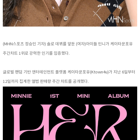
(MHN스포츠 정승민 기자) 솔로 데뷔를 앞둔 (여자)아이들 민니가 케이타운포유
주간차트 1위로 강력한 인기를 입증했다.
글로벌 팬덤 기반 엔터테인먼트 플랫폼 케이타운포유(Ktown4u)가 지난 6일부터
12일까지 집계한 앨범 판매량 주간 차트를 공개했다.