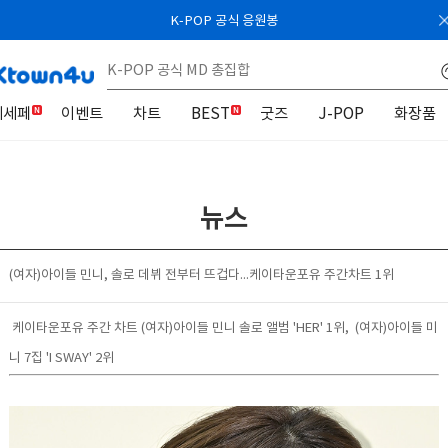
K-POP 공식 응원봉
케세페
이벤트
차트
BEST
굿즈
J-POP
화장품
뉴스
(여자)아이들 민니, 솔로 데뷔 전부터 뜨겁다...케이타운포유 주간차트 1위
케이타운포유 주간 차트 (여자)아이들 민니 솔로 앨범 'HER' 1위, (여자)아이들 미
니 7집 'I SWAY' 2위