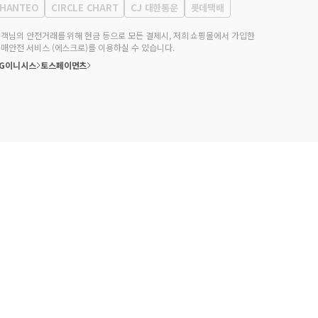
HANTEO
CIRCLE CHART
CJ 대한통운
롯데택배
대표전화
02-552-9855
무실 주소
서울특별시 강남구 영동대로 513, 3층(삼성동, 코엑스)
객님의 안전거래를 위해 현금 등으로 모든 결제시, 저희 쇼핑몰에서 가입한
매안전 서비스 (에스크로)를 이용하실 수 있습니다.
KG이니시스
토스페이먼츠