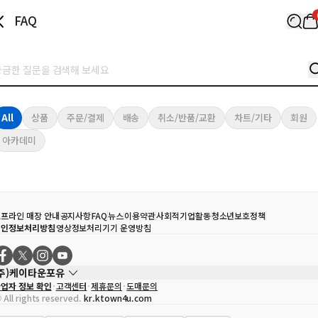
FAQ
All
상품
주문/결제
배송
취소/반품/교환
차트/기타
회원
아카데미
프라인 매장 안내
공지사항
FAQ
뉴스
이용약관
사회적기업활동
청소년보호정책
개인정보처리방침
영상정보처리기기 운영방침
(주)케이타운포유
업자 정보 확인
고객센터
제휴문의
도매문의
대표자
송효민
 All rights reserved.
kr.ktown4u.com
사업자등록번호
120-87-71116
통신판매업 신고번호
제2011-서울강남-02223