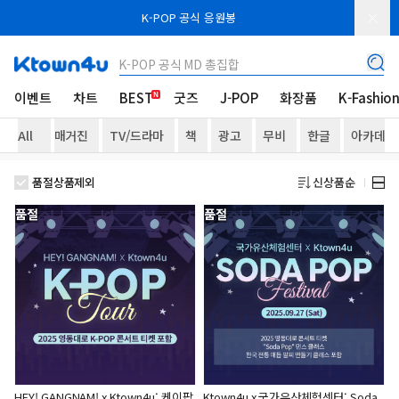
K-POP 공식 응원봉
K-POP 공식 MD 총집합
이벤트
차트
BEST
굿즈
J-POP
화장품
K-Fashio
All
매거진
TV/드라마
책
광고
무비
한글
아카데미
품절상품제외
신상품순
품절
품절
HEY! GANGNAM! x Ktown4u: 케이팝
Ktown4u x 국가유산체험센터: Soda