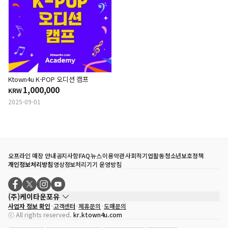
​Ktown4u K-POP 오디션 캠프
1,000,000
KRW
2025-09-01
오프라인 매장 안내
공지사항
FAQ
뉴스
이용약관
사회적기업활동
청소년보호정책
개인정보처리방침
영상정보처리기기 운영방침
(주)케이타운포유
사업자 정보 확인
고객센터
제휴문의
도매문의
대표자
송효민
ⓒ All rights reserved.
kr.ktown4u.com
사업자등록번호
120-87-71116