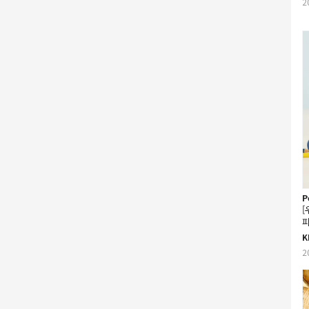
2
P
[
피
K
2