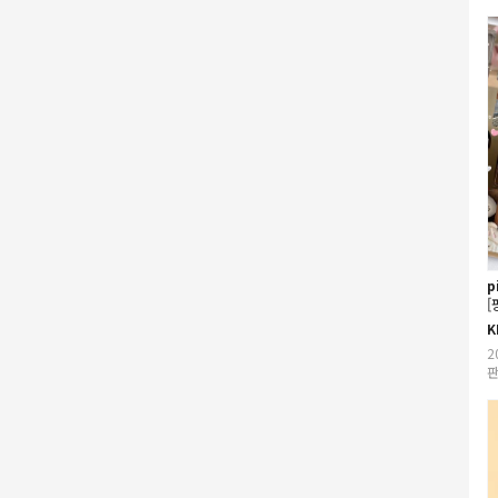
p
[
K
2
판