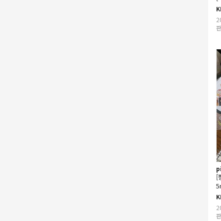
K
2
판
p
[
5
K
2
판