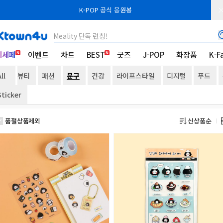
K-POP 공식 응원봉
Meality 단독 런칭!
케세페
이벤트
차트
BEST
굿즈
J-POP
화장품
K-F
ll
뷰티
패션
문구
건강
라이프스타일
디지털
푸드
Sticker
품절상품제외
신상품순