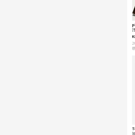
p
[
K
2
판
T
[