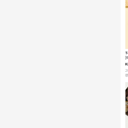
T
K
2
판