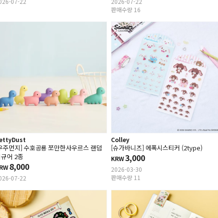
026-07-22
2026-07-22
판매수량 16
ettyDust
Colley
우주먼지] 수호공룡 쪼만한사우르스 랜덤
[슈가바니즈] 에폭시스티커 (2type)
규어 2종
3,000
KRW
8,000
RW
2026-03-30
판매수량 11
026-07-22