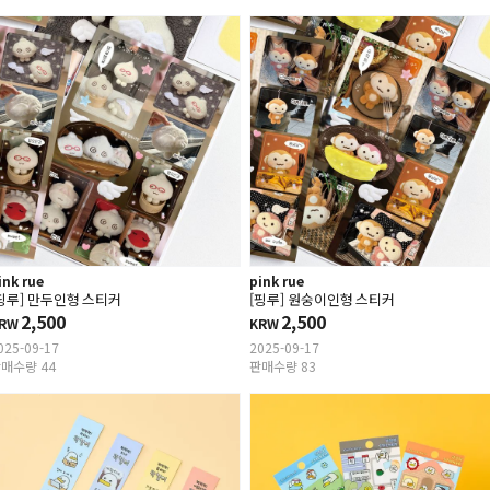
ink rue
pink rue
핑루] 만두인형 스티커
[핑루] 원숭이인형 스티커
2,500
2,500
RW
KRW
025-09-17
2025-09-17
매수량 44
판매수량 83