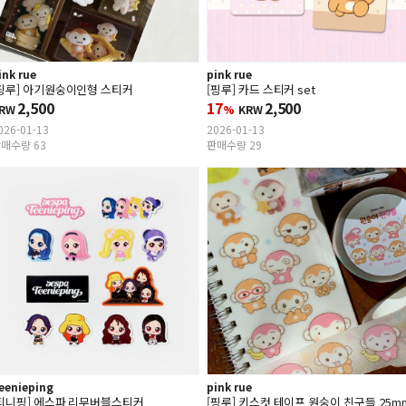
ink rue
pink rue
핑루] 아기원숭이인형 스티커
[핑루] 카드 스티커 set
2,500
17
2,500
RW
%
KRW
026-01-13
2026-01-13
매수량 63
판매수량 29
eenieping
pink rue
티니핑] 에스파 리무버블스티커
[핑루] 키스컷 테이프 원숭이 친구들 25m