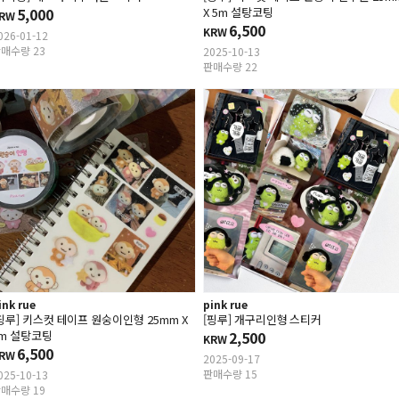
5,000
X 5m 설탕코팅
RW
6,500
KRW
026-01-12
매수량 23
2025-10-13
판매수량 22
ink rue
pink rue
핑루] 키스컷 테이프 원숭이인형 25mm X
[핑루] 개구리인형 스티커
m 설탕코팅
2,500
KRW
6,500
RW
2025-09-17
판매수량 15
025-10-13
매수량 19