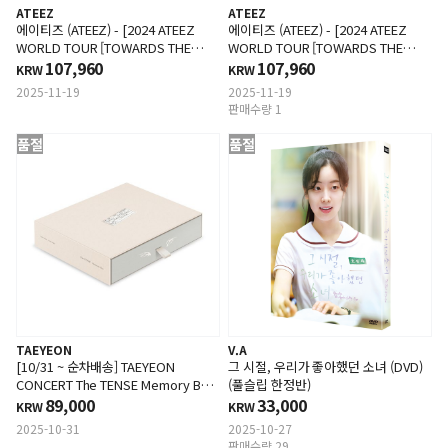
ATEEZ
ATEEZ
에이티즈 (ATEEZ) - [2024 ATEEZ
에이티즈 (ATEEZ) - [2024 ATEEZ
WORLD TOUR [TOWARDS THE
WORLD TOUR [TOWARDS THE
LIGHT : WILL TO POWER] IN JAPAN]
107,960
LIGHT : WILL TO POWER] IN JAPAN]
107,960
KRW
KRW
(DVD)
(Blu-ray)
2025-11-19
2025-11-19
판매수량 1
품절
품절
TAEYEON
V.A
[10/31 ~ 순차배송] TAEYEON
그 시절, 우리가 좋아했던 소녀 (DVD)
CONCERT The TENSE Memory Box
(풀슬립 한정반)
Blu-ray
89,000
33,000
KRW
KRW
2025-10-31
2025-10-27
판매수량 29