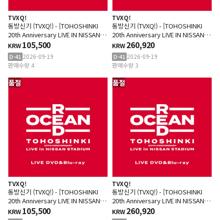
TVXQ!
TVXQ!
동방신기 (TVXQ!) - [TOHOSHINKI
동방신기 (TVXQ!) - [TOHOSHINKI
20th Anniversary LIVE IN NISSAN
20th Anniversary LIVE IN NISSAN
STADIUM - RED OCEAN] (일반반)
105,500
STADIUM - RED OCEAN] (한정반)
260,920
KRW
KRW
(DVD)
(DVD)
2026-09-19
2026-09-19
D-41
D-41
판매수량 4
판매수량 3
품절
품절
TVXQ!
TVXQ!
동방신기 (TVXQ!) - [TOHOSHINKI
동방신기 (TVXQ!) - [TOHOSHINKI
20th Anniversary LIVE IN NISSAN
20th Anniversary LIVE IN NISSAN
STADIUM - RED OCEAN] (일반반)
105,500
STADIUM - RED OCEAN] (한정반)
260,920
KRW
KRW
(Blu-ray)
(Blu-ray)