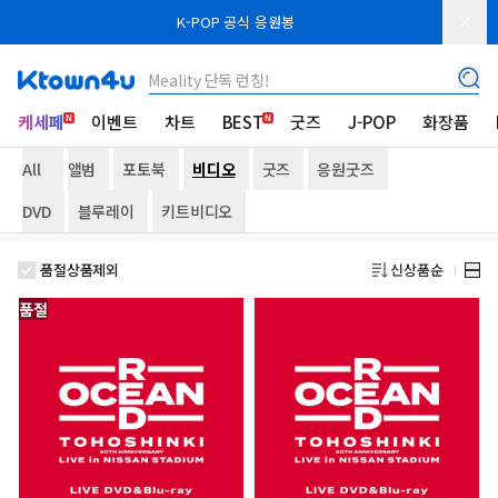
K-POP 공식 응원봉
Meality 단독 런칭!
케세페
이벤트
차트
BEST
굿즈
J-POP
화장품
All
앨범
포토북
비디오
굿즈
응원굿즈
DVD
블루레이
키트비디오
품절상품제외
신상품순
품절