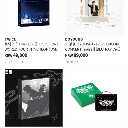
TWICE
DOYOUNG
트와이스 (TWICE) - [[THIS IS FOR]
도영 (DOYOUNG) - [2025 ENCORE
WORLD TOUR IN INCHEON] DVD
CONCERT [Yours]] (BLU-RAY Ver.)
49,000
89,000
KRW
KRW
2026-07-13
2026-05-08
품절