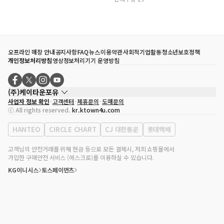
오프라인 매장 안내
공지사항
FAQ
뉴스
이용약관
사회적기업활동
청소년보호정책
개인정보처리방침
영상정보처리기기 운영방침
(주)케이타운포유
사업자 정보 확인
고객센터
제휴문의
도매문의
대표자
송효민
ⓒ All rights reserved.
kr.ktown4u.com
사업자등록번호
120-87-71116
통신판매업 신고번호
제2011-서울강남-02223
HANTEO
CIRCLE CHART
CJ 대한통운
롯데택배
대표전화
02-552-9855
사무실 주소
서울특별시 강남구 영동대로 513, 3층(삼성동, 코엑스)
고객님의 안전거래를 위해 현금 등으로 모든 결제시, 저희 쇼핑몰에서
가입한 구매안전 서비스 (에스크로)를 이용하실 수 있습니다.
KG이니시스
토스페이먼츠