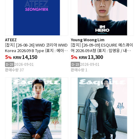
ATEEZ
Young Woong Lim
[잡지] [26-08-26] WWD 코리아 WWD
[잡지] [26-09-09] ESQUIRE 에스콰이
Korea 2026.09 B Type (표지 : 에이티
어 2026.09 A형 (표지 : 임영웅 / 내지 :
즈 : 성화)
5
14,150
임영웅 28p)
5
13,300
%
KRW
%
KRW
2026-09-01
2026-09-01
D-23
D-23
판매수량 37
판매수량 1