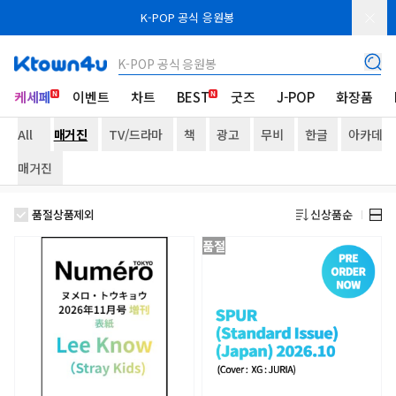
K-POP 공식 응원봉
K-POP 공식 응원봉
케세페
이벤트
차트
BEST
굿즈
J-POP
화장품
All
매거진
TV/드라마
책
광고
무비
한글
아카데미
매거진
품절상품제외
신상품순
품절