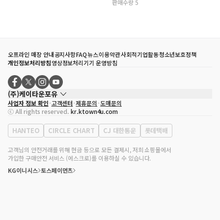
판매수량 5
오프라인 매장 안내
공지사항
FAQ
뉴스
이용약관
사회적기업활동
청소년보호정책
개인정보처리방침
영상정보처리기기 운영방침
(주)케이타운포유
사업자 정보 확인
고객센터
제휴문의
도매문의
대표자
송효민
ⓒ All rights reserved.
kr.ktown4u.com
사업자등록번호
120-87-71116
통신판매업 신고번호
제2011-서울강남-02223
HANTEO
CIRCLE CHART
CJ 대한통운
롯데택배
대표전화
02-552-9855
사무실 주소
서울특별시 강남구 영동대로 513, 3층(삼성동, 코엑스)
고객님의 안전거래를 위해 현금 등으로 모든 결제시, 저희 쇼핑몰에서
가입한 구매안전 서비스 (에스크로)를 이용하실 수 있습니다.
KG이니시스
토스페이먼츠