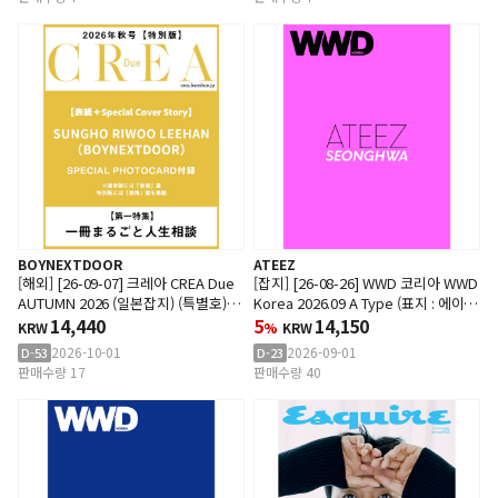
BOYNEXTDOOR
ATEEZ
[해외] [26-09-07] 크레아 CREA Due
[잡지] [26-08-26] WWD 코리아 WWD
AUTUMN 2026 (일본잡지) (특별호)
Korea 2026.09 A Type (표지 : 에이티
(표지 : 보이넥스트도어 : 성호 & 리우 &
14,440
즈 : 성화)
5
14,150
KRW
%
KRW
이한)
2026-10-01
2026-09-01
D-53
D-23
판매수량 17
판매수량 40