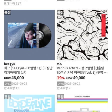
판매수량 517
품절
품절
heegyu
V.A
희규 (heegyu) - EP앨범 1집 [고장난
Various Artists - 정규앨범 [산울림
히치하이킹] (LP)
50주년 기념 정규앨범 Vol. 1] (투명 레
46,000
드 컬러 LP)
19
49,000
KRW
%
KRW
2026-09-28
2026-09-22
D-51
D-45
판매수량 19
판매수량 2
품절
품절