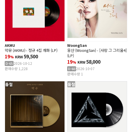
AKMU
WoongSan
악뮤 (AKMU) - 정규 4집 개화 (LP)
웅산 (WoongSan) - [사랑 그 그리움4]
19
59,500
(LP)
%
KRW
19
58,000
%
KRW
2026-10-12
D-65
판매수량 1,228
2026-10-07
D-60
판매수량 1
품절
품절