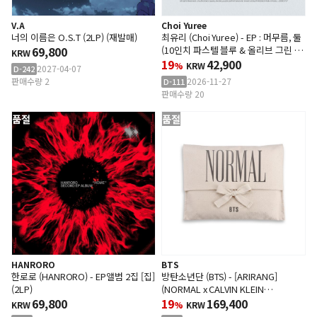
V.A
Choi Yuree
너의 이름은 O.S.T (2LP) (재발매)
최유리 (Choi Yuree) - EP : 머무름, 둘
69,800
(10인치 파스텔 블루 & 올리브 그린 바
KRW
이닐)
19
42,900
%
KRW
2027-04-07
D-242
판매수량 2
2026-11-27
D-111
판매수량 20
품절
품절
HANRORO
BTS
한로로 (HANRORO) - EP앨범 2집 [집]
방탄소년단 (BTS) - [ARIRANG]
(2LP)
(NORMAL x CALVIN KLEIN
69,800
SLEEPWEAR)
19
169,400
KRW
%
KRW