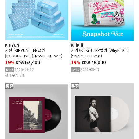
KIHYUN
KiiiKiii
기현 (KIHYUN) - EP앨범
키키 (KiiiKiii) - EP앨범 [WhyKiiiKiii]
[BORDERLINE] (TRAVEL KIT Ver.)
(SNAPSHOT Ver.)
19
62,400
19
78,000
%
KRW
%
KRW
2026-09-22
2026-09-17
D-45
D-40
판매수량 34
품절
품절