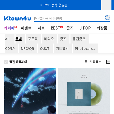
K-POP 공식 응원봉
K-POP 공식 응원봉
케세페
이벤트
차트
BEST
굿즈
J-POP
화장품
All
앨범
포토북
비디오
굿즈
응원굿즈
CD/LP
NFC/QR
O.S.T
키트앨범
Photocards
품절상품제외
신상품순