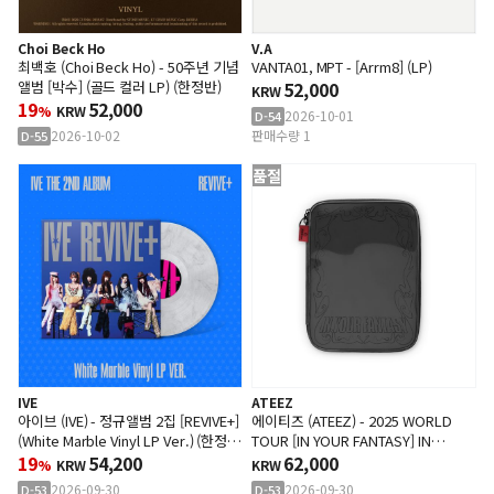
Choi Beck Ho
V.A
최백호 (Choi Beck Ho) - 50주년 기념
VANTA01, MPT - [Arrm8] (LP)
앨범 [박수] (골드 컬러 LP) (한정반)
52,000
KRW
19
52,000
%
KRW
2026-10-01
D-54
2026-10-02
판매수량 1
D-55
품절
IVE
ATEEZ
아이브 (IVE) - 정규앨범 2집 [REVIVE+]
에이티즈 (ATEEZ) - 2025 WORLD
(White Marble Vinyl LP Ver.) (한정
TOUR [IN YOUR FANTASY] IN
반)
19
54,200
INCHEON PLAYCODE
62,000
%
KRW
KRW
2026-09-30
2026-09-30
D-53
D-53