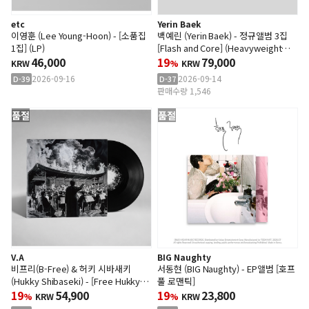
etc
Yerin Baek
이영훈 (Lee Young-Hoon) - [소품집
백예린 (Yerin Baek) - 정규앨범 3집
1집] (LP)
[Flash and Core] (Heavyweight
46,000
White Color 2LP)
19
79,000
KRW
%
KRW
2026-09-16
2026-09-14
D-39
D-37
판매수량 1,546
품절
품절
V.A
BIG Naughty
비프리(B-Free) & 허키 시바새키
서동현 (BIG Naughty) - EP앨범 [호프
(Hukky Shibaseki) - [Free Hukky
풀 로맨틱]
Shibaseki & the God Sun
19
54,900
19
23,800
%
KRW
%
KRW
Symphony Group : Odyssey.1]