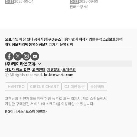
2026-09-14
2026-09-09
D-37
D-32
(LP)
판매수량 98
오프라인 매장 안내
공지사항
FAQ
뉴스
이용약관
사회적기업활동
청소년보호정책
개인정보처리방침
영상정보처리기기 운영방침
(주)케이타운포유
사업자 정보 확인
고객센터
제휴문의
도매문의
대표자
송효민
ⓒ All rights reserved.
kr.ktown4u.com
사업자등록번호
120-87-71116
통신판매업 신고번호
제2011-서울강남-02223
HANTEO
CIRCLE CHART
CJ 대한통운
롯데택배
대표전화
02-552-9855
사무실 주소
서울특별시 강남구 영동대로 513, 3층(삼성동, 코엑스)
고객님의 안전거래를 위해 현금 등으로 모든 결제시, 저희 쇼핑몰에서
가입한 구매안전 서비스 (에스크로)를 이용하실 수 있습니다.
KG이니시스
토스페이먼츠