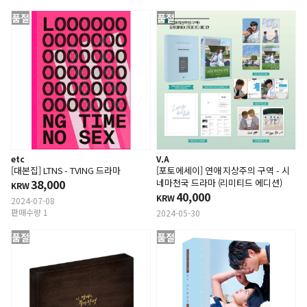
품절
품절
etc
V.A
[대본집] LTNS - TVING 드라마
[포토에세이] 연애 지상주의 구역 - 시
38,000
네마천국 드라마 (리미티드 에디션)
KRW
40,000
KRW
2024-07-08
판매수량 1
2024-05-30
품절
품절