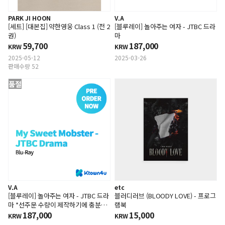
PARK JI HOON
V.A
[세트] [대본집] 약한영웅 Class 1 (전 2
[블루레이] 놀아주는 여자 - JTBC 드라
권)
마
59,700
187,000
KRW
KRW
2025-05-12
2025-03-26
판매수량 52
품절
V.A
etc
[블루레이] 놀아주는 여자 - JTBC 드라
블러디러브 (BLOODY LOVE) - 프로그
마 *선주문 수량이 제작하기에 충분하
램북
지 않으면 주문이 취소될 수 있습니다.
187,000
15,000
KRW
KRW