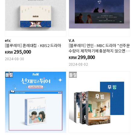
etc
V.A
[블루레이] 혼례대첩 - KBS2 드라마
[블루레이] 연인 - MBC 드라마 *선주문
295,000
수량이 제작하기에 충분하지 않으면 주
KRW
문이 취소될수있습니다.
299,800
KRW
2024-08-30
2024-08-02
품절
품절