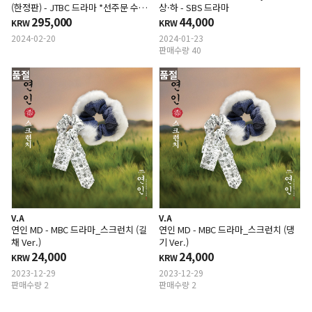
(한정판) - JTBC 드라마 *선주문 수량
상·하 - SBS 드라마
이 제작하기에 충분하지 않으면 주문이
295,000
44,000
KRW
KRW
취소될수있습니다.
2024-02-20
2024-01-23
판매수량 40
품절
품절
V.A
V.A
연인 MD - MBC 드라마_스크런치 (길
연인 MD - MBC 드라마_스크런치 (댕
채 Ver.)
기 Ver.)
24,000
24,000
KRW
KRW
2023-12-29
2023-12-29
판매수량 2
판매수량 2