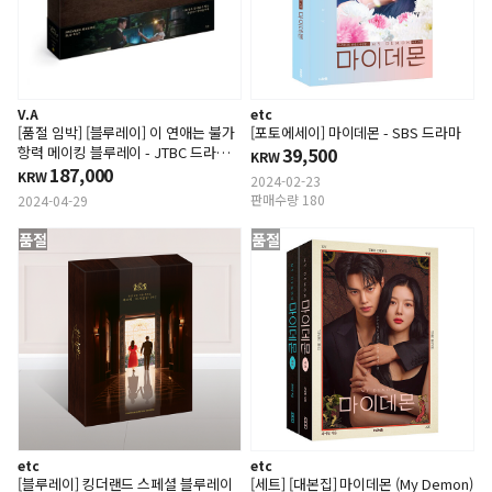
V.A
etc
[품절 임박] [블루레이] 이 연애는 불가
[포토에세이] 마이데몬 - SBS 드라마
항력 메이킹 블루레이 - JTBC 드라마 *
39,500
KRW
선주문 수량이 제작하기에 충분하지 않
187,000
KRW
2024-02-23
으면 주문이 취소될수있습니다.
판매수량 180
2024-04-29
품절
품절
etc
etc
[블루레이] 킹더랜드 스페셜 블루레이
[세트] [대본집] 마이데몬 (My Demon)