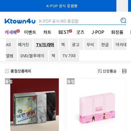
K-POP 공식 응원봉
K-POP 공식 MD 총집합
케세페
이벤트
차트
BEST
굿즈
J-POP
화장품
All
매거진
TV/드라마
책
광고
무비
한글
아카데미
앨범
DVD/블루레이
책
TV 기타
품절상품제외
신상품순
품절
품절