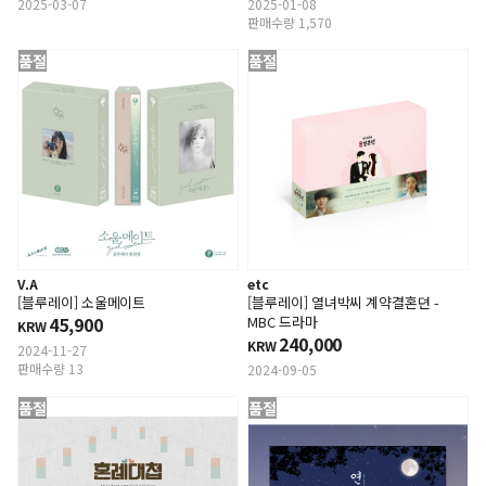
2025-03-07
2025-01-08
판매수량 1,570
품절
품절
V.A
etc
[블루레이] 소울메이트
[블루레이] 열녀박씨 계약결혼뎐 -
45,900
MBC 드라마
KRW
240,000
KRW
2024-11-27
판매수량 13
2024-09-05
품절
품절