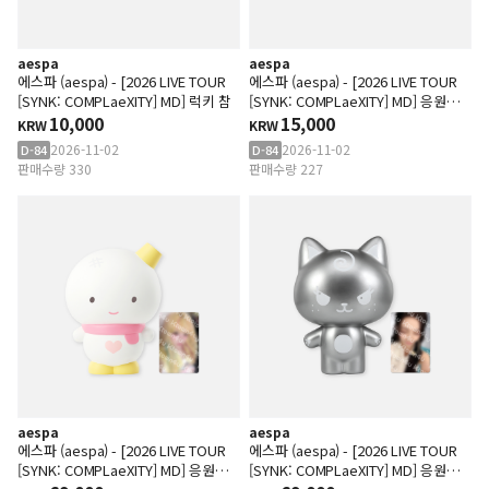
aespa
aespa
에스파 (aespa) - [2026 LIVE TOUR
에스파 (aespa) - [2026 LIVE TOUR
[SYNK: COMPLaeXITY] MD] 럭키 참
[SYNK: COMPLaeXITY] MD] 응원봉
10,000
케이스 ACC
15,000
KRW
KRW
2026-11-02
2026-11-02
D-84
D-84
판매수량 330
판매수량 227
aespa
aespa
에스파 (aespa) - [2026 LIVE TOUR
에스파 (aespa) - [2026 LIVE TOUR
[SYNK: COMPLaeXITY] MD] 응원봉
[SYNK: COMPLaeXITY] MD] 응원봉