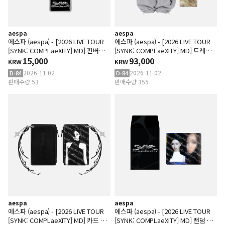
aespa
aespa
에스파 (aespa) - [2026 LIVE TOUR
에스파 (aespa) - [2026 LIVE TOUR
[SYNK: COMPLaeXITY] MD] 핀버튼
[SYNK: COMPLaeXITY] MD] 트레이
SET
15,000
닝 팬츠 SET
93,000
KRW
KRW
2026-11-02
2026-11-02
D-84
D-84
판매수량 53
판매수량 355
aespa
aespa
에스파 (aespa) - [2026 LIVE TOUR
에스파 (aespa) - [2026 LIVE TOUR
[SYNK: COMPLaeXITY] MD] 카드 지
[SYNK: COMPLaeXITY] MD] 랜덤 트