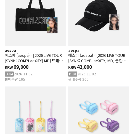
aespa
aespa
에스파 (aespa) - [2026 LIVE TOUR
에스파 (aespa) - [2026 LIVE TOUR
[SYNK: COMPLaeXITY] MD] 트래블
[SYNK: COMPLaeXITY] MD] 볼캡
백 SET
69,000
SET
42,000
KRW
KRW
2026-11-02
2026-11-02
D-84
D-84
판매수량 105
판매수량 200