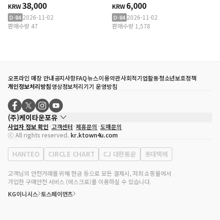
갑
38,000
레이딩 카드 SET
6,000
KRW
KRW
2026-11-02
2026-11-02
D-84
D-84
판매수량 47
판매수량 1,578
오프라인 매장 안내
공지사항
FAQ
뉴스
이용약관
사회적기업활동
청소년보호정책
개인정보처리방침
영상정보처리기기 운영방침
(주)케이타운포유
사업자 정보 확인
고객센터
제휴문의
도매문의
대표자
송효민
ⓒ All rights reserved.
kr.ktown4u.com
사업자등록번호
120-87-71116
통신판매업 신고번호
제2011-서울강남-02223
HANTEO
CIRCLE CHART
CJ 대한통운
롯데택배
대표전화
02-552-9855
사무실 주소
서울특별시 강남구 영동대로 513, 3층(삼성동, 코엑스)
고객님의 안전거래를 위해 현금 등으로 모든 결제시, 저희 쇼핑몰에서
가입한 구매안전 서비스 (에스크로)를 이용하실 수 있습니다.
KG이니시스
토스페이먼츠