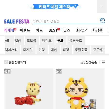
케타포 세일 페스타
K-POP 공식 응원봉
케세페
이벤트
차트
BEST
굿즈
J-POP
화장품
All
앨범
포토북
비디오
굿즈
응원굿즈
액세서리
디지털
인형
패션
피켓
생활용품
포토카드/
품절상품제외
신상품순
품절
품절