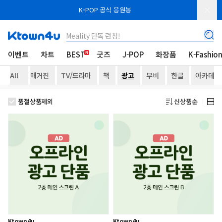
K-POP 공식 응원봉
Meality 단독 런칭!
이벤트
차트
BEST
굿즈
J-POP
화장품
K-Fashio
All
매거진
TV/드라마
책
광고
무비
한글
아카데미
품절상품제외
신상품순
Ktown4u
Ktown4u