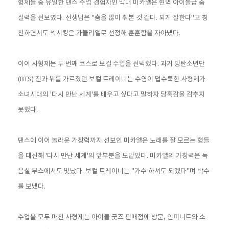
형제들 중 유일한 댄스 수업 경험자인 막내 미카엘은 현역 아이돌급 춤
실력을 선보였다. 선생님은 "춤을 많이 춰본 것 같다. 되게 잘한다"고 칭
찬하면서도 섹시킹은 가블리엘로 선정해 훈훈함을 자아냈다.
이어 사형제는 두 번째 코스로 보컬 수업을 선택했다. 과거 방탄소년단
(BTS) 진과 뷔를 가르쳤던 보컬 트레이너는 수염이 덥수룩한 사형제가
소녀시대의 '다시 만난 세계'를 배우고 싶다고 말하자 당혹감을 감추지
못했다.
댄스에 이어 놀라운 가창력까지 선보인 미카엘은 노래를 잘 모르는 형들
을 대신해 '다시 만난 세계'의 앞부분을 도맡았다. 미카엘의 가창력은 녹
음실 부스에서도 빛났다. 보컬 트레이너는 "가수 하셔도 되겠다"며 박수
를 보냈다.
수업을 모두 마친 사형제는 아이돌 굿즈 판매점에 방문, 인피니트와 소