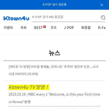
K-POP 공식 응원봉
이벤트
차트
BEST
굿즈
J-POP
화장품
K-Fas
뉴스
[케타포 TV 방영] 브라질 형제들, 인피니트 ‘추격자’ 칼군무 도전→소녀
시대 커버까지 (어서와)
ktown4u TV 방영！
2023.10.19 / MBC every 1 'Welcome, is this your first time
in Korea? 방영