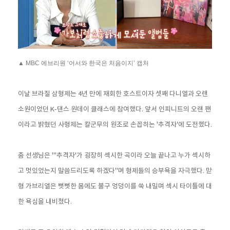
▲ MBC 에브리원 ‘어서와 한국은 처음이지’ 캡처
이날 브라질 삼형제는 4년 만에 재회한 호스트이자 셋째 다니엘과 오랜
소원이었던 K-댄스 원데이 클래스에 참여했다. 앞서 인피니트의 오랜 팬
이라고 밝혔던 사형제는 칼군무의 원조로 손꼽히는 '추격자'에 도전했다.
춤 선생님은 "'추격자'가 굉장히 섹시한 곡이라 오늘 끝나고 누가 섹시하
고 멋있었는지 말씀드리도록 하겠다"며 형제들의 승부욕을 자극했다. 맏
형 가브리엘은 뻣뻣한 몸에도 불구 엉덩이를 쑥 내밀며 섹시 타이틀에 대
한 욕심을 내비쳤다.