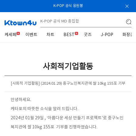
K-POP 공식 응원봉
케세페
이벤트
차트
BEST
굿즈
J-POP
화장품
사회적기업활동
[사회적 기업활동] (2024.01.29) 중구노인복지관에 쌀 10kg 155포 기부
안녕하세요.
케타포의 따뜻한 소식을 알려 드립니다.
2024년 01월 29일 , ‘아름다운 세상 만들기 프로젝트'로 중구노인
복지관에 쌀 10kg 155포 기부를 진행하였습니다.