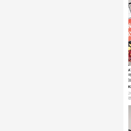
A
에
[
K
2
판