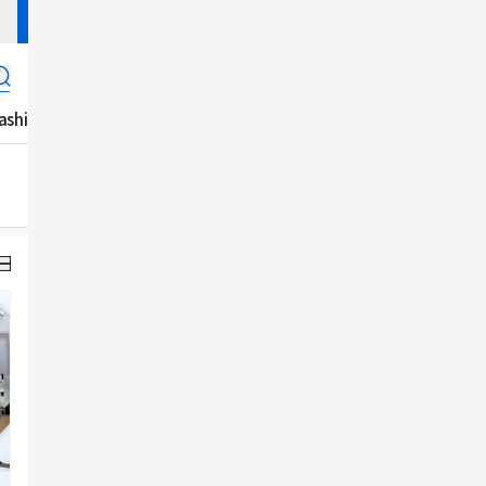
ashion
리뷰
K푸드
K-Life
음반
잡지
콘텐츠
공지