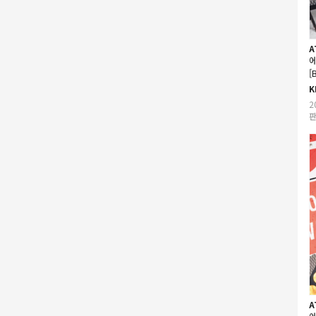
A
에
[
K
2
판
A