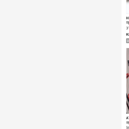
H
하
3
K
D
A
에
[