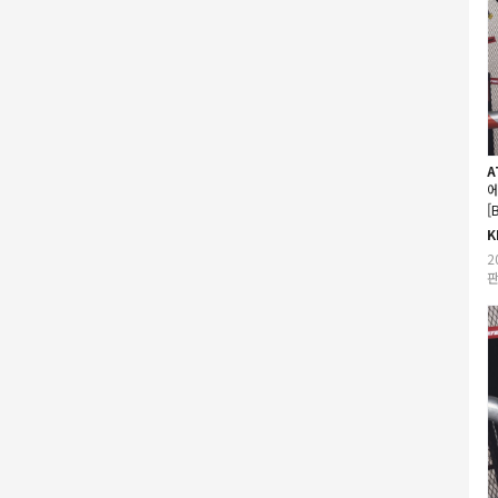
A
에
[
K
2
판