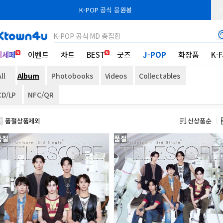
K-POP 공식 응원봉
K-POP 공식 MD 총집합
케세페
이벤트
차트
BEST
굿즈
J-POP
화장품
K-F
ll
Album
Photobooks
Videos
Collectables
CD/LP
NFC/QR
품절상품제외
신상품순
품절
품절