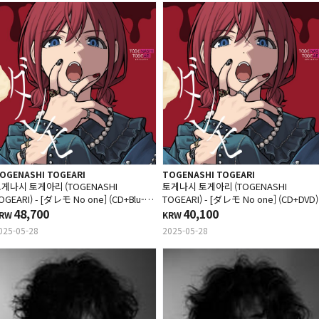
OGENASHI TOGEARI
TOGENASHI TOGEARI
게나시 토게아리 (TOGENASHI
토게나시 토게아리 (TOGENASHI
OGEARI) - [ダレモ No one] (CD+Blu-
TOGEARI) - [ダレモ No one] (CD+DVD)
ay)
48,700
40,100
RW
KRW
025-05-28
2025-05-28