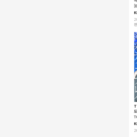
에
[
K
2
판
T
토
T
V
K
2