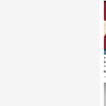
T
토
T
r
K
2