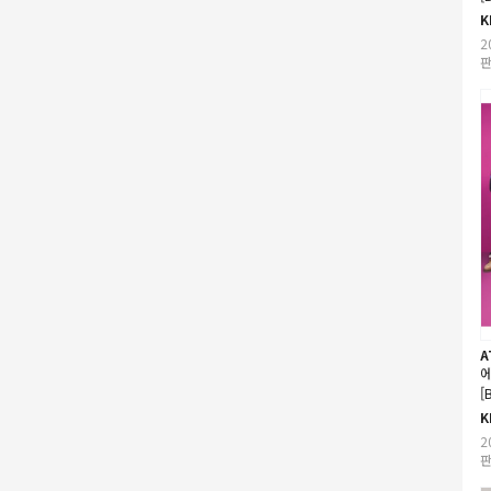
K
2
판
A
에
[
K
2
판