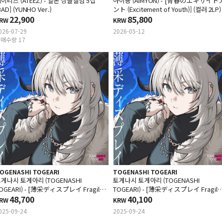
이티즈 (ATEEZ) - 일본 싱글앨범 5집
아이묭 (AIMYON) - [青春のエキサイト
BAD] (YUNHO Ver.)
ント (Excitement of Youth)] (컬러 2LP)
22,900
85,800
RW
KRW
026-07-29
2026-05-12
매수량 17
OGENASHI TOGEARI
TOGENASHI TOGEARI
게나시 토게아리 (TOGENASHI
토게나시 토게아리 (TOGENASHI
OGEARI) - [薄采ディスプレイ Fragile
TOGEARI) - [薄采ディスプレイ Fragile
iolet] (CD+BD)
48,700
Violet] (CD+DVD)
40,100
RW
KRW
025-09-24
2025-09-24