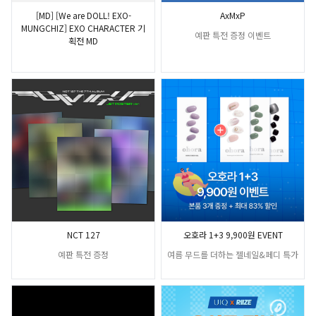
[MD] [We are DOLL! EXO-
AxMxP
MUNGCHIZ] EXO CHARACTER 기
예판 특전 증정 이벤트
획전 MD
NCT 127
오호라 1+3 9,900원 EVENT
예판 특전 증정
여름 무드를 더하는 젤네일&페디 특가