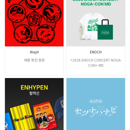
WayV
ENOCH
예판 특전 증정
<2026 ENOCH CONCERT NOGA-
CON> MD