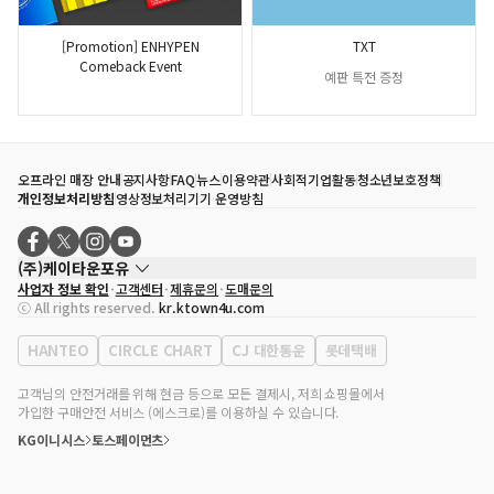
[Promotion] ENHYPEN
TXT
Comeback Event
예판 특전 증정
오프라인 매장 안내
공지사항
FAQ
뉴스
이용약관
사회적기업활동
청소년보호정책
개인정보처리방침
영상정보처리기기 운영방침
(주)케이타운포유
사업자 정보 확인
고객센터
제휴문의
도매문의
대표자
송효민
ⓒ All rights reserved.
kr.ktown4u.com
사업자등록번호
120-87-71116
통신판매업 신고번호
제2011-서울강남-02223
HANTEO
CIRCLE CHART
CJ 대한통운
롯데택배
대표전화
02-552-9855
사무실 주소
서울특별시 강남구 영동대로 513, 3층(삼성동, 코엑스)
고객님의 안전거래를 위해 현금 등으로 모든 결제시, 저희 쇼핑몰에서
가입한 구매안전 서비스 (에스크로)를 이용하실 수 있습니다.
KG이니시스
토스페이먼츠