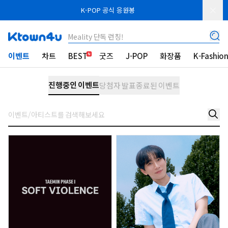
K-POP 공식 응원봉
Meality 단독 런칭!
이벤트
차트
BEST
굿즈
J-POP
화장품
K-Fashio
진행중인 이벤트
당첨자 발표
종료된 이벤트