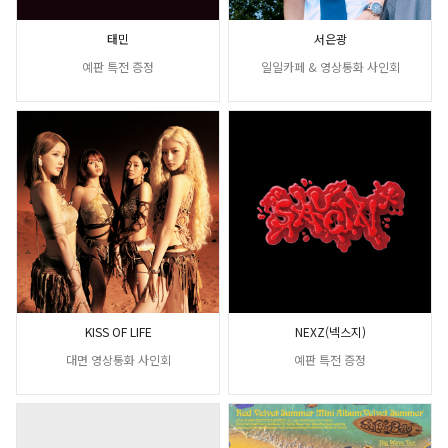
태민
서은광
예판 특전 증정
일일카페 & 영상통화 사인회
KISS OF LIFE
NEXZ(넥스지)
대면 영상통화 사인회
예판 특전 증정