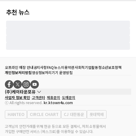
추천 뉴스
오프라인 매장 안내
공지사항
FAQ
뉴스
이용약관
사회적기업활동
청소년보호정책
개인정보처리방침
영상정보처리기기 운영방침
(주)케이타운포유
사업자 정보 확인
고객센터
제휴문의
도매문의
대표자
송효민
ⓒ All rights reserved.
kr.ktown4u.com
사업자등록번호
120-87-71116
통신판매업 신고번호
제2011-서울강남-02223
HANTEO
CIRCLE CHART
CJ 대한통운
롯데택배
대표전화
02-552-9855
사무실 주소
서울특별시 강남구 영동대로 513, 3층(삼성동, 코엑스)
고객님의 안전거래를 위해 현금 등으로 모든 결제시, 저희 쇼핑몰에서
가입한 구매안전 서비스 (에스크로)를 이용하실 수 있습니다.