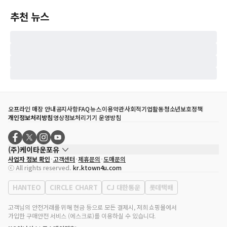
추천 뉴스
오프라인 매장 안내
공지사항
FAQ
뉴스
이용약관
사회적기업활동
청소년보호정책
개인정보처리방침
영상정보처리기기 운영방침
(주)케이타운포유
사업자 정보 확인
고객센터
제휴문의
도매문의
대표자
송효민
ⓒ All rights reserved.
kr.ktown4u.com
사업자등록번호
120-87-71116
통신판매업 신고번호
제2011-서울강남-02223
HANTEO
CIRCLE CHART
CJ 대한통운
롯데택배
대표전화
02-552-9855
사무실 주소
서울특별시 강남구 영동대로 513, 3층(삼성동, 코엑스)
고객님의 안전거래를 위해 현금 등으로 모든 결제시, 저희 쇼핑몰에서
가입한 구매안전 서비스 (에스크로)를 이용하실 수 있습니다.