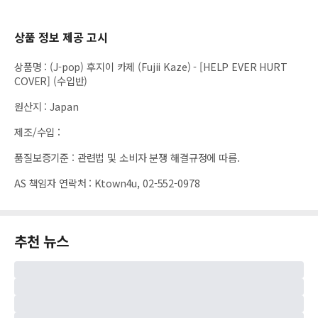
상품 정보 제공 고시
상품명
:
(J-pop) 후지이 카제 (Fujii Kaze) - [HELP EVER HURT
COVER] (수입반)
원산지
:
Japan
제조/수입
:
품질보증기준
:
관련법 및 소비자 분쟁 해결규정에 따름.
AS 책임자 연락처
:
Ktown4u, 02-552-0978
추천 뉴스