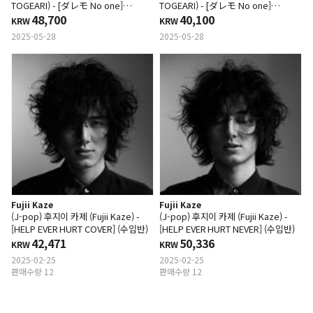
TOGEARI) - [ダレモ No one]
TOGEARI) - [ダレモ No one]
(CD+Blu-ray)
48,700
(CD+DVD)
40,100
KRW
KRW
2025-05-28
2025-05-28
Fujii Kaze
Fujii Kaze
(J-pop) 후지이 카제 (Fujii Kaze) -
(J-pop) 후지이 카제 (Fujii Kaze) -
[HELP EVER HURT COVER] (수입반)
[HELP EVER HURT NEVER] (수입반)
42,471
50,336
KRW
KRW
2025-02-25
2025-02-25
판매수량 12
판매수량 12