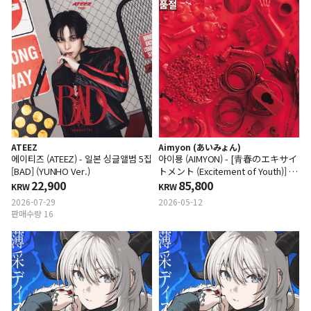
품절
ATEEZ
Aimyon (あいみょん)
에이티즈 (ATEEZ) - 일본 싱글앨범 5집
아이묭 (AIMYON) - [青春のエキサイ
[BAD] (YUNHO Ver.)
トメント (Excitement of Youth)] (컬
22,900
러 2LP)
85,800
KRW
KRW
2026-07-29
2026-05-12
판매수량 16