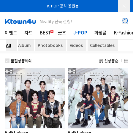
K-POP 공식 응원봉
Meality 단독 런칭!
이벤트
차트
BEST
굿즈
J-POP
화장품
K-Fashio
All
Album
Photobooks
Videos
Collectables
품절상품제외
신상품순
품절
품절
Hi-Fi Un!corn
Hi-Fi Un!corn