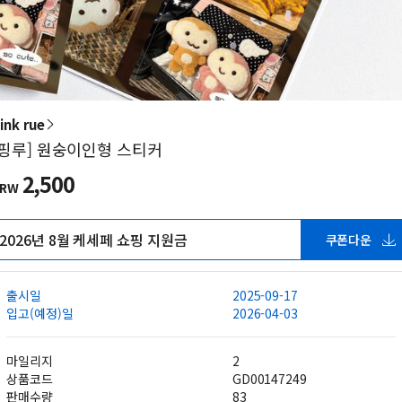
ink rue
[핑루] 원숭이인형 스티커
2,500
KRW
2026년 8월 케세페 쇼핑 지원금
쿠폰다운
출시일
2025-09-17
입고(예정)일
2026-04-03
마일리지
2
상품코드
GD00147249
판매수량
83