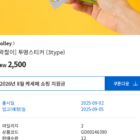
olley
[곽철이] 투명스티커 (3type)
2,500
KRW
2026년 8월 케세페 쇼핑 지원금
쿠폰다운
출시일
2025-09-02
입고(예정)일
2025-09-05
마일리지
2
상품코드
GD00146390
판매수량
12