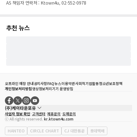
AS 책임자 연락처
:
Ktown4u, 02-552-0978
추천 뉴스
오프라인 매장 안내
공지사항
FAQ
뉴스
이용약관
사회적기업활동
청소년보호정책
개인정보처리방침
영상정보처리기기 운영방침
(주)케이타운포유
사업자 정보 확인
고객센터
제휴문의
도매문의
대표자
송효민
ⓒ All rights reserved.
kr.ktown4u.com
사업자등록번호
120-87-71116
통신판매업 신고번호
제2011-서울강남-02223
HANTEO
CIRCLE CHART
CJ 대한통운
롯데택배
대표전화
02-552-9855