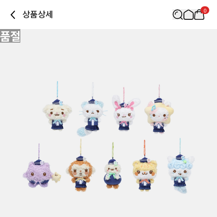
0
상품상세
품절