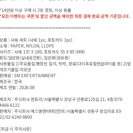
*14만원 이상 구매 시 2장 증정, 이상 동률
*모든 이벤트는 쿠폰 및 할인 금액을 제외한 최종 결제 완료 금액 기준입니다.
=======================================
상품 : 사쉐 세트 (사쉐 1pc, 포토카드 1pc)
소재 : PAPER, NYLON, LLDPE
사이즈 : 사쉐 137 X 180, 포토카드 55 X 85 (MM)
용도:일반용(실내공간용), 일반용(섬유용)
사용물질 1)주요물질:팽창된 질석, 박락, 향료(다이프로필렌글라이콜 등) 2)알
레르기물질:리모넨
판매원 : SM ENTERTAINMENT
제조국 : 한국
제조 연월 : 2026.08
제조자 : 주식회사 센토리/서울특별시 강남구 선릉로125길 21, 4층/070-
4466-6122
판매자 : 주식회사 에스엠엔터테인먼트/서울특별시 성동구 왕십리로 83-
21/02-6240-9800
[취급 시 주의사항]