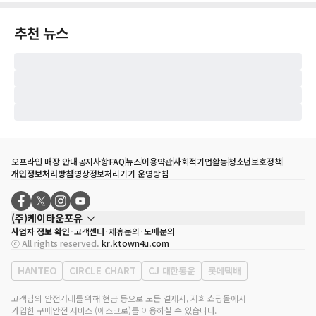
추천 뉴스
오프라인 매장 안내
공지사항
FAQ
뉴스
이용약관
사회적기업활동
청소년보호정책
개인정보처리방침
영상정보처리기기 운영방침
(주)케이타운포유
사업자 정보 확인
고객센터
제휴문의
도매문의
대표자
송효민
ⓒ All rights reserved.
kr.ktown4u.com
사업자등록번호
120-87-71116
통신판매업 신고번호
제2011-서울강남-02223
HANTEO
CIRCLE CHART
CJ 대한통운
롯데택배
대표전화
02-552-9855
사무실 주소
서울특별시 강남구 영동대로 513, 3층(삼성동, 코엑스)
고객님의 안전거래를 위해 현금 등으로 모든 결제시, 저희 쇼핑몰에서
가입한 구매안전 서비스 (에스크로)를 이용하실 수 있습니다.