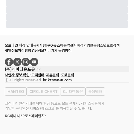
오프라인 매장 안내
공지사항
FAQ
뉴스
이용약관
사회적기업활동
청소년보호정책
개인정보처리방침
영상정보처리기기 운영방침
(주)케이타운포유
사업자 정보 확인
고객센터
제휴문의
도매문의
대표자
송효민
ⓒ All rights reserved.
kr.ktown4u.com
사업자등록번호
120-87-71116
통신판매업 신고번호
제2011-서울강남-02223
HANTEO
CIRCLE CHART
CJ 대한통운
롯데택배
대표전화
02-552-9855
사무실 주소
서울특별시 강남구 영동대로 513, 3층(삼성동, 코엑스)
고객님의 안전거래를 위해 현금 등으로 모든 결제시, 저희 쇼핑몰에서
가입한 구매안전 서비스 (에스크로)를 이용하실 수 있습니다.
KG이니시스
토스페이먼츠