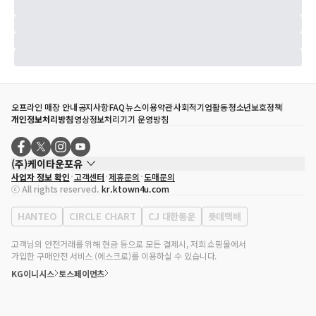
오프라인 매장 안내
공지사항
FAQ
뉴스
이용약관
사회적기업활동
청소년보호정책
개인정보처리방침
영상정보처리기기 운영방침
(주)케이타운포유
사업자 정보 확인
고객센터
제휴문의
도매문의
대표자
송효민
ⓒ All rights reserved.
kr.ktown4u.com
사업자등록번호
120-87-71116
통신판매업 신고번호
제2011-서울강남-02223
HANTEO
CIRCLE CHART
CJ 대한통운
롯데택배
대표전화
02-552-9855
사무실 주소
서울특별시 강남구 영동대로 513, 3층(삼성동, 코엑스)
고객님의 안전거래를 위해 현금 등으로 모든 결제시, 저희 쇼핑몰에서
가입한 구매안전 서비스 (에스크로)를 이용하실 수 있습니다.
KG이니시스
토스페이먼츠