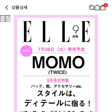
0
상품상세
품절