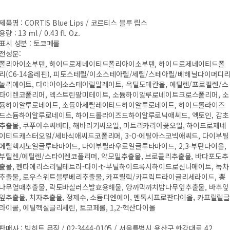
제품명 : CORTIS Blue Lips / 코르티스 블루 립스
용량 : 13 ml / 0.43 fl. Oz.
표시 성분 : 토코페롤
전성분:
폴리아이소부텐, 하이드로제네이티드폴리아이소부텐, 하이드로제네이티드폴
리(C6-14올레핀), 피토스테릴/이소스테아릴/세틸/스테아릴/베헤닐다이머디
놀리에이트, 다이아이소스테아릴말레이트, 옥틸도데칸올, 에틸렌/프로필렌/스
타이렌코폴리머, 덱스트린팔미테이트, 소듐하이알루로네이트크로스폴리머, 소
듐하이알루로네이트, 소듐아세틸레이티드하이알루로네이트, 하이드롤라이즈
드소듐하이알루로네이트, 하이드롤라이즈드하이알루로닉애씨드, 엑토인, 감초
추출물, 쿠푸아수씨버터, 해바라기씨오일, 마트리카리아꽃오일, 하이드로제네
이티드캐스터오일/세바식애씨드코폴리머, 3-O-에틸아스코빅애씨드, 다이부틸
에틸헥사노일글루타마이드, 다이부틸라우로일글루타마이드, 2,3-부탄다이올,
부틸렌/에틸렌/스타이렌코폴리머, 약모밀추출물, 브로콜리추출물, 바다포도추
출물, 펜타에리스리틸테트라-다이-t-부틸하이드록시하이드로신나메이트, 녹차
추출물, 로우스위트블루베리추출물, 카프릴릭/카프릭트라이글리세라이드, 뽕
나무열매추출물, 락토바실러스발효용해물, 양까막까치밥나무잎추출물, 바추잎
잎추출물, 치자추출물, 정제수, 소듐디엔에이, 멘톡시프로판다이올, 카프릴릴
라이콜, 에틸헥실글리세린, 토코페롤, 1,2-헥산다이올
판매사 : 빅히트 뮤직 / 02-3444-0105 / 서울특별시 용산구 한강대로 42