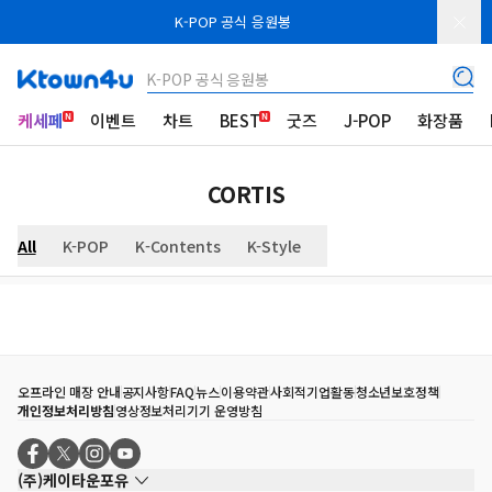
K-POP 공식 응원봉
K-POP 공식 응원봉
케세페
이벤트
차트
BEST
굿즈
J-POP
화장품
CORTIS
All
K-POP
K-Contents
K-Style
오프라인 매장 안내
공지사항
FAQ
뉴스
이용약관
사회적기업활동
청소년보호정책
개인정보처리방침
영상정보처리기기 운영방침
(주)케이타운포유