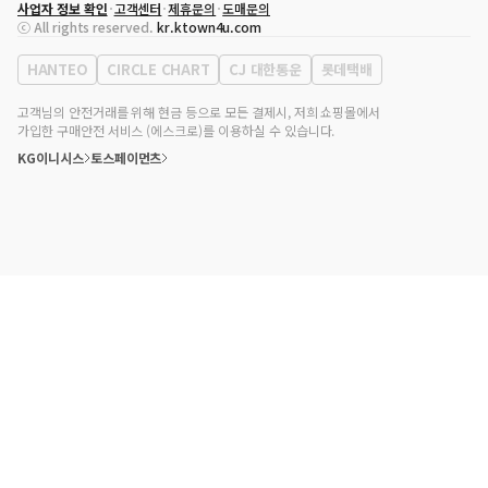
사업자 정보 확인
고객센터
제휴문의
도매문의
대표자
송효민
ⓒ All rights reserved.
kr.ktown4u.com
사업자등록번호
120-87-71116
통신판매업 신고번호
제2011-서울강남-02223
HANTEO
CIRCLE CHART
CJ 대한통운
롯데택배
대표전화
02-552-9855
사무실 주소
서울특별시 강남구 영동대로 513, 3층(삼성동, 코엑스)
고객님의 안전거래를 위해 현금 등으로 모든 결제시, 저희 쇼핑몰에서
가입한 구매안전 서비스 (에스크로)를 이용하실 수 있습니다.
KG이니시스
토스페이먼츠