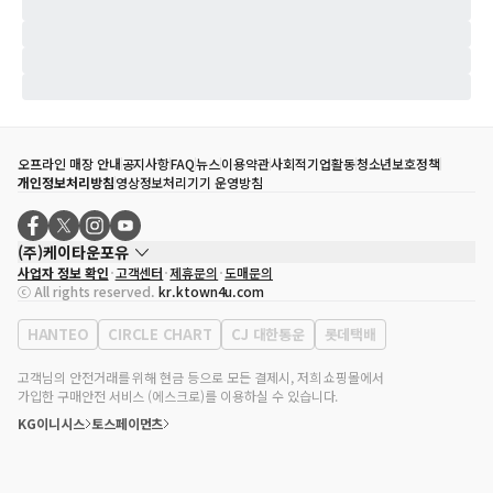
오프라인 매장 안내
공지사항
FAQ
뉴스
이용약관
사회적기업활동
청소년보호정책
개인정보처리방침
영상정보처리기기 운영방침
(주)케이타운포유
사업자 정보 확인
고객센터
제휴문의
도매문의
대표자
송효민
ⓒ All rights reserved.
kr.ktown4u.com
사업자등록번호
120-87-71116
통신판매업 신고번호
제2011-서울강남-02223
HANTEO
CIRCLE CHART
CJ 대한통운
롯데택배
대표전화
02-552-9855
사무실 주소
서울특별시 강남구 영동대로 513, 3층(삼성동, 코엑스)
고객님의 안전거래를 위해 현금 등으로 모든 결제시, 저희 쇼핑몰에서
가입한 구매안전 서비스 (에스크로)를 이용하실 수 있습니다.
KG이니시스
토스페이먼츠