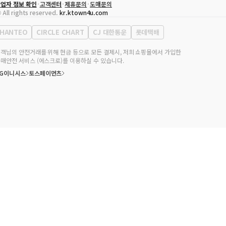
업자 정보 확인
고객센터
제휴문의
도매문의
대표자
송효민
 All rights reserved.
kr.ktown4u.com
사업자등록번호
120-87-71116
통신판매업 신고번호
제2011-서울강남-02223
HANTEO
CIRCLE CHART
CJ 대한통운
롯데택배
대표전화
02-552-9855
무실 주소
서울특별시 강남구 영동대로 513, 3층(삼성동, 코엑스)
객님의 안전거래를 위해 현금 등으로 모든 결제시, 저희 쇼핑몰에서 가입한
매안전 서비스 (에스크로)를 이용하실 수 있습니다.
KG이니시스
토스페이먼츠