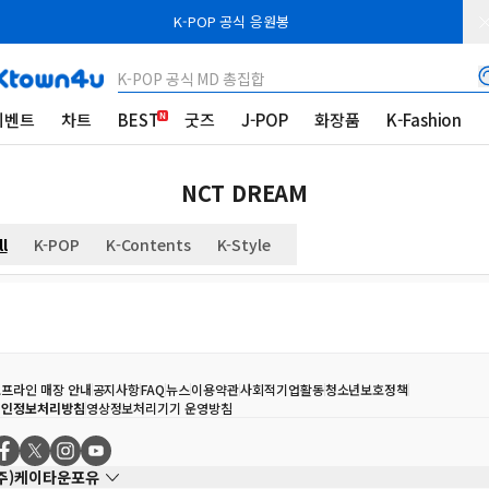
K-POP 공식 응원봉
K-POP 공식 MD 총집합
이벤트
차트
BEST
굿즈
J-POP
화장품
K-Fashion
NCT DREAM
ll
K-POP
K-Contents
K-Style
프라인 매장 안내
공지사항
FAQ
뉴스
이용약관
사회적기업활동
청소년보호정책
개인정보처리방침
영상정보처리기기 운영방침
(주)케이타운포유