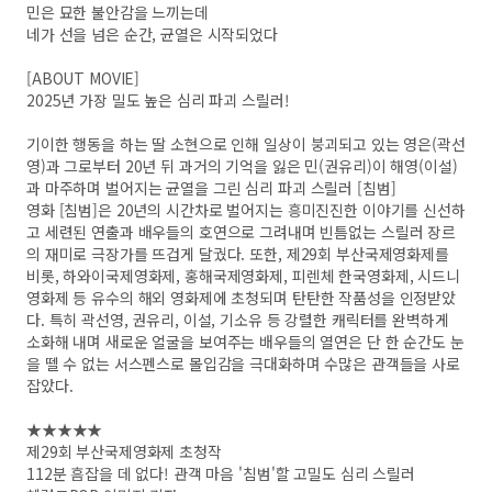
민은 묘한 불안감을 느끼는데
네가 선을 넘은 순간, 균열은 시작되었다
[ABOUT MOVIE]
2025년 가장 밀도 높은 심리 파괴 스릴러!
기이한 행동을 하는 딸 소현으로 인해 일상이 붕괴되고 있는 영은(곽선
영)과 그로부터 20년 뒤 과거의 기억을 잃은 민(권유리)이 해영(이설)
과 마주하며 벌어지는 균열을 그린 심리 파괴 스릴러 [침범]
영화 [침범]은 20년의 시간차로 벌어지는 흥미진진한 이야기를 신선하
고 세련된 연출과 배우들의 호연으로 그려내며 빈틈없는 스릴러 장르
의 재미로 극장가를 뜨겁게 달궜다. 또한, 제29회 부산국제영화제를
비롯, 하와이국제영화제, 홍해국제영화제, 피렌체 한국영화제, 시드니
영화제 등 유수의 해외 영화제에 초청되며 탄탄한 작품성을 인정받았
다. 특히 곽선영, 권유리, 이설, 기소유 등 강렬한 캐릭터를 완벽하게
소화해 내며 새로운 얼굴을 보여주는 배우들의 열연은 단 한 순간도 눈
을 뗄 수 없는 서스펜스로 몰입감을 극대화하며 수많은 관객들을 사로
잡았다.
★★★★★
제29회 부산국제영화제 초청작
112분 흠잡을 데 없다! 관객 마음 '침범'할 고밀도 심리 스릴러