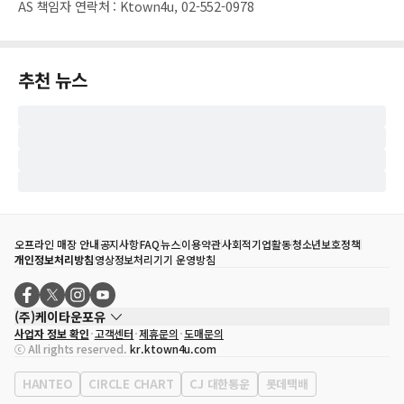
AS 책임자 연락처
:
Ktown4u, 02-552-0978
추천 뉴스
오프라인 매장 안내
공지사항
FAQ
뉴스
이용약관
사회적기업활동
청소년보호정책
개인정보처리방침
영상정보처리기기 운영방침
(주)케이타운포유
사업자 정보 확인
고객센터
제휴문의
도매문의
대표자
송효민
ⓒ All rights reserved.
kr.ktown4u.com
사업자등록번호
120-87-71116
통신판매업 신고번호
제2011-서울강남-02223
HANTEO
CIRCLE CHART
CJ 대한통운
롯데택배
대표전화
02-552-9855