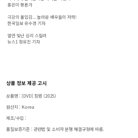
홍은미 평론가
극강의 몰입감... 놀라운 배우들의 저력!
한국일보 유수경 기자
열연 빛난 심리 스릴러
뉴스1 정유진 기자
상품 정보 제공 고시
상품명
:
[DVD] 침범 (2025)
원산지
:
Korea
제조/수입
:
품질보증기준
:
관련법 및 소비자 분쟁 해결규정에 따름.