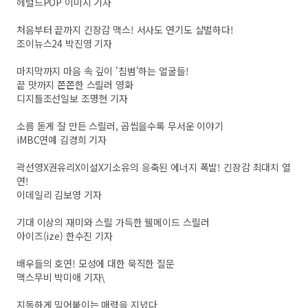
헤럴드POP 이미지 기자
처음부터 끝까지 긴장감 맥스! 서사도 연기도 살벌하다!
조이뉴스24 박진영 기자
마지막까지 마음 속 깊이 '침범'하는 얼굴들!
끝 맛까지 쫀쫀한 스릴러 영화
디지틀조선일보 조명현 기자
소름 돋게 잘 만든 스릴러, 곱씹을수록 무서운 이야기
iMBC연예 김경희 기자
곽선영X권유리X이설X기소유의 응축된 에너지 폭발! 긴장감 최대치 열
연!
이데일리 김보영 기자
기대 이상의 재미와 스릴 가득한 웰메이드 스릴러
아이즈(ize) 한수진 기자
배우들의 호연! 모성에 대한 묵직한 질문
맥스무비 박미애 기자\
지독하게 밀어붙이는 매력을 지녔다