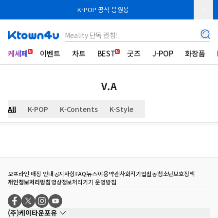
K-POP 공식 응원봉
Meality 단독 런칭!
케세페
이벤트
차트
BEST
굿즈
J-POP
화장품
V.A
All
K-POP
K-Contents
K-Style
오프라인 매장 안내
공지사항
FAQ
뉴스
이용약관
사회적기업활동
청소년보호정책
개인정보처리방침
영상정보처리기기 운영방침
(주)케이타운포유