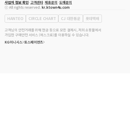
사업자 정보 확인
고객센터
제휴문의
도매문의
대표자
송효민
ⓒ All rights reserved.
kr.ktown4u.com
사업자등록번호
120-87-71116
통신판매업 신고번호
제2011-서울강남-02223
HANTEO
CIRCLE CHART
CJ 대한통운
롯데택배
대표전화
02-552-9855
사무실 주소
서울특별시 강남구 영동대로 513, 3층(삼성동, 코엑스)
고객님의 안전거래를 위해 현금 등으로 모든 결제시, 저희 쇼핑몰에서
가입한 구매안전 서비스 (에스크로)를 이용하실 수 있습니다.
KG이니시스
토스페이먼츠