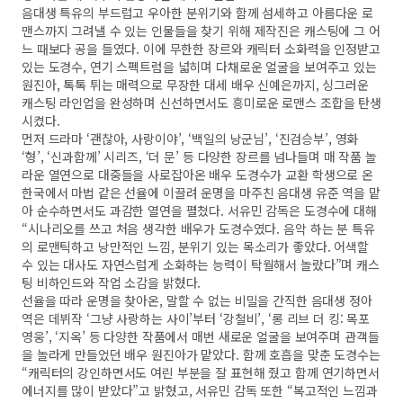
음대생 특유의 부드럽고 우아한 분위기와 함께 섬세하고 아름다운 로
맨스까지 그려낼 수 있는 인물들을 찾기 위해 제작진은 캐스팅에 그 어
느 때보다 공을 들였다. 이에 무한한 장르와 캐릭터 소화력을 인정받고
있는 도경수, 연기 스펙트럼을 넓히며 다채로운 얼굴을 보여주고 있는
원진아, 톡톡 튀는 매력으로 무장한 대세 배우 신예은까지, 싱그러운
캐스팅 라인업을 완성하며 신선하면서도 흥미로운 로맨스 조합을 탄생
시켰다.
먼저 드라마 ‘괜찮아, 사랑이야’, ‘백일의 낭군님’, ‘진검승부’, 영화
‘형’, ‘신과함께’ 시리즈, ‘더 문’ 등 다양한 장르를 넘나들며 매 작품 놀
라운 열연으로 대중들을 사로잡아온 배우 도경수가 교환 학생으로 온
한국에서 마법 같은 선율에 이끌려 운명을 마주친 음대생 유준 역을 맡
아 순수하면서도 과감한 열연을 펼쳤다. 서유민 감독은 도경수에 대해
“시나리오를 쓰고 처음 생각한 배우가 도경수였다. 음악 하는 분 특유
의 로맨틱하고 낭만적인 느낌, 분위기 있는 목소리가 좋았다. 어색할
수 있는 대사도 자연스럽게 소화하는 능력이 탁월해서 놀랐다”며 캐스
팅 비하인드와 작업 소감을 밝혔다.
선율을 따라 운명을 찾아온, 말할 수 없는 비밀을 간직한 음대생 정아
역은 데뷔작 ‘그냥 사랑하는 사이’부터 ‘강철비’, ‘롱 리브 더 킹: 목포
영웅’, ‘지옥’ 등 다양한 작품에서 매번 새로운 얼굴을 보여주며 관객들
을 놀라게 만들었던 배우 원진아가 맡았다. 함께 호흡을 맞춘 도경수는
“캐릭터의 강인하면서도 여린 부분을 잘 표현해 줬고 함께 연기하면서
에너지를 많이 받았다”고 밝혔고, 서유민 감독 또한 “복고적인 느낌과