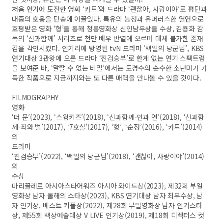
처음 연기에 도전한 영화 ‘카트’와 드라마 ‘괜찮아, 사랑이야’로 평단과
대중의 호응을 단숨에 이끌었다. 특유의 능청과 유머러스한 열연으로
호평받은 영화 ‘형’을 통해 청룡영화상 신인남우상을 수상, 김용화 감
독의 ‘신과함께’ 시리즈로 천만 배우 반열에 오르며 대체 불가한 존재
감을 각인시켰다. 인기리에 방영된 tvN 드라마 ‘백일의 낭군님’, KBS
연기대상 3관왕에 오른 드라마 ‘진검승부’로 한계 없는 연기 스펙트럼
을 보여준 바, ‘말할 수 없는 비밀’에서는 도경수의 순수한 소년미가 가
득한 작품으로 지금까지와는 또 다른 매력을 만나볼 수 있을 것이다.
FILMOGRAPHY
영화
‘더 문’(2023), ‘스윙키즈’(2018), ‘신과함께-인과 연’(2018), ‘신과함
께-죄와 벌’(2017), ‘7호실’(2017), ‘형’, ‘순정’(2016), ‘카트’(2014)
외
드라마
‘진검승부’(2022), ‘백일의 낭군님’(2018), ‘괜찮아, 사랑이야’(2014)
외
수상
마리끌레르 아시아스타어워즈 아시아 와이드상(2023), 제32회 부일
영화상 남자 올해의 스타상(2023), KBS 연기대상 남자 최우수상, 남
자 인기상, 베스트 커플상(2022), 제28회 부일영화상 남자 인기스타
상, 제55회 백상예술대상 V LIVE 인기상(2019), 제18회 디렉터스 컷