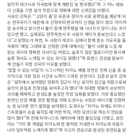
음악적 테크닉과 작곡법에 맞게 재편집 및 편곡했다”며 그 어느 때보
다 신중을 기한 음악 작업으로 영화에 대한 신뢰감을 더했다.
서유민 감독은 “’고양이 춤’은 유준과 정아가 서로 운명임을 깨닫게 되
는 연주곡이기 때문에 곡 선정부터 편곡까지 신경을 많이 썼다. 아이처
럼 순수하고 밝으면서 둘이 함께 연주했을 때 시너지가 많이 나는 곡이
었으면 했고, 실제로도 연주하면서 두 사람의 케미가 돋보인다고 느꼈
다”고 밝혔는가 하면, 두 사람이 레코드 샵에서 함께 듣는 가요곡을 들
국화의 ‘매일 그대와’로 선정한 것에 대해서는 “둘이 사랑을 느낄 때
듣는 곡이라 행복한 가사이길 바랐고, 슬프지 않은 멜로디지만 동시에
슬픈 정서도 느껴질 수 있는 곡이길 원했다”며 로맨스 감성을 돋보이
게 만들기 위한 선곡의 이유를 밝혔다.
‘말할 수 없는 비밀’의 시그니처인 피아노 배틀 장면은 전체 신들 중 음
악적으로 가장 많은 시간과 노력이 스며든 장면이다. 김준성 음악 감독
은 “원작에서 보여줬던 영화적 접근이 아닌 음악적 접근을 취함으로써
음악의 본질과 진정성을 보여주고자 했다”며 최대한 영화적 상상력의
괴리를 배제하고 완성도를 높였던 작업 일화를 밝혔다. 가장 중요했던
장면인 만큼 배틀 장면 촬영을 위해 도경수는 수많은 테이크를 진행하
는 등 남다른 연기 열정을 보여줬다. 도경수는 “피아노 외에도 피아니
스트분들이 손을 움직일 때 어떤 박자, 어떤 모션으로 하는지 연습을
많이 했다”며 천재 피아니스트 캐릭터에 대한 몰입감을 더했고, 원진
아는 “거의 몇 개월을 피아노와 한 몸처럼 지내면서 피아노와 곡들이
나의 일부처럼 느껴지게 했다”며 각고의 연습으로 완성된 장면임을 밝