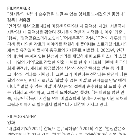
FILMMAKER
“첫사랑의 설렘과 순수함을 느낄 수 있는 영화로 느껴졌으면 좋겠다”
감독ㅣ서유민
‘언덕 밑 세상’으로 제3회 미쟝센 단편영화제 관객상, 제2회 서울국제
사랑영화제 관객상을 휩쓸며 진가를 인정받기 시작했다. 이후 ‘외출’,
‘행복’, ‘열정같은소리하고있네’, ‘덕혜옹주’의 각본, ‘극적인 하룻밤’의
각색 등 다양한 장르의 이야기를 탁월하게 풀어내는 스토리텔러로서의
재능을 유감없이 펼치며 충무로의 기대주로 떠올랐다. 2021년, 인간
의 내면에 숨겨져 있는 본성과 심리를 세밀하게 파고든 미스터리 스릴
러 ‘내일의 기억’으로 강렬한 연출 데뷔를 한 후 제19회 피렌체 한국영
화제 관객상, 제41회 황금촬영상 시상식 신인감독상을 받는 등 기대
그 이상의 성과를 거둬냈다. 그런 그가 이번에는 전작과는 완전히 다른
결의 장르인 판타지 로맨스 ‘말할 수 없는 비밀’로 관객들을 만날 예정
이다. “‘말할 수 없는 비밀’이 첫사랑의 설렘과 순수함을 잘 느낄 수 있
는 영화라고 생각하고, 그렇게 느껴졌으면 좋겠다”는 바람을 밝힌 만
큼, 서유민 감독이 시간을 넘어 비밀스럽게 찾아온 사랑을 어떤 색채의
그림과 이야기로 펼쳐낼지 벌써부터 기대감이 커지고 있다.
FILMOGRAPHY
영화
‘내일의 기억’(2021) 감독/각본, ‘덕혜옹주’(2016) 각본, ‘열정같은소
리하고있네’(2015) 각본, ‘행복’(2007) 각본, ‘외출’(2005) 각본, ‘언덕