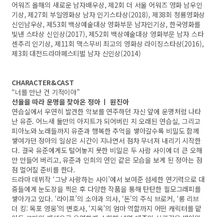
어워즈 올해의 새로운 남자배우상, 제2회 더 서울 어워즈 영화 남우인
기상, 제27회 부일영화상 남자 인기스타상(2018), 제38회 청룡영화상
신인남우상, 제53회 백상예술대상 영화부문 남자인기상, 한국영화를
빛낸 스타상 신인상(2017), 제52회 백상예술대상 영화부문 남자 스타
센추리 인기상, 제11회 맥스무비 최고의 영화상 라이징스타상(2016),
제3회 대전드라마페스티벌 남자 신인상(2014)
CHARACTER&CAST
“너를 만난 건 기적이야”
선율을 따라 운명을 찾아온 정아 ㅣ 원진아
연습실에서 우연히 발견한 악보를 연주하던 자신 앞에 운명처럼 나타
난 유준. 어느새 둘만의 아지트가 되어버린 지 오래된 연습실, 그리고
피아노와 노래들까지 유준과 행복한 추억을 쌓아갈수록 비밀도 함께
쌓여가던 정아의 일상은 시간이 지나면서 점차 무너져 내리기 시작한
다. 결국 유준에게도 털어놓지 못한 비밀은 두 사람 사이에 더 큰 오해
만 만들어 버리고, 유준과 인희의 연인 같은 모습을 보게 된 정아는 점
점 멀어질 준비를 한다.
드라마 데뷔작 ‘그냥 사랑하는 사이’에서 보여준 섬세한 연기력으로 대
중들에게 눈도장을 찍은 후 다양한 작품을 통해 탄탄한 필모그래피를
쌓아가고 있다. ‘라이프’의 소아과 의사, ‘돈’의 주식 브로커, ‘롱 리브
더 킹: 목포 영웅’의 변호사, ‘지옥’의 엄마 역할까지 어떤 캐릭터를 맡