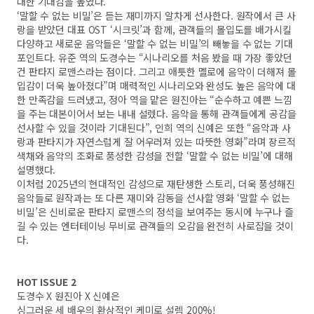
대한 기대감을 높였다.
‘말할 수 없는 비밀’은 듣는 재미까지 알차게 선사한다. 원작에서 큰 사
랑을 받았던 대표 OST ‘시크릿’과 함께, 관객들의 몰입도를 배가시킬
다양하고 새로운 음악들은 ‘말할 수 없는 비밀’의 빼놓을 수 없는 기대
포인트다. 유준 역의 도경수는 “시나리오를 처음 봤을 때 가장 좋았던
건 판타지 로맨스라는 점이다. 그리고 애틋한 멜로에 음악이 더해져 몰
입감이 더욱 높아졌다”며 매력적인 시나리오와 완성도 높은 음악에 대
한 만족감을 드러냈고, 정아 역을 맡은 원진아는 “순수하고 예쁜 느낌
을 주는 대본이어서 보는 내내 설렜다. 음악을 통해 관객들에게 공감을
선사할 수 있을 것이라 기대된다”, 인희 역의 신예은 또한 “음악과 사
랑과 판타지가 자연스럽게 잘 어우러져 있는 따뜻한 영화”라며 장르적
색채와 음악의 조화로 풍성한 감성을 전할 ‘말할 수 없는 비밀’에 대해
설명했다.
이처럼 2025년의 현대적인 감성으로 재탄생한 스토리, 더욱 풍성해진
음악들로 원작과는 또 다른 재미와 감동을 선사할 영화 ‘말할 수 없는
비밀’은 신비로운 판타지 로맨스의 정석을 보여주는 동시에 누구나 즐
길 수 있는 엔터테이닝 무비로 관객들의 오감을 완전히 사로잡을 것이
다.
HOT ISSUE 2
도경수 X 원진아 X 신예은
싱그러운 세 배우의 환상적인 케미로 설렘 200%!