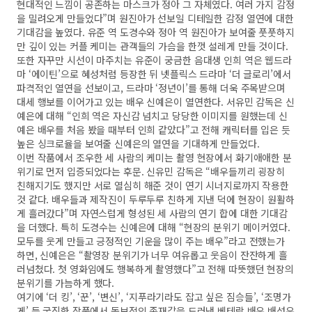
현대적인 느낌이 공존하는 마스크가 정아 그 자체였다. 여러 가지 감정
을 밀려오게 만들었다”며 원진아가 선보일 디테일한 감정 열연에 대한
기대감을 높였다. 유준 역 도경수와 정아 역 원진아가 보여줄 풋풋하지
만 깊이 있는 커플 케미는 관객들의 가슴을 한껏 설레게 만들 것이다.
또한 자꾸만 시선이 마주치는 유준이 궁금한 음대생 인희 역은 웹드라
마 ‘에이틴’으로 혜성처럼 등장한 뒤 넷플릭스 드라마 ‘더 글로리’에서
파격적인 열연을 선보이고, 드라마 ‘정년이’를 통해 더욱 주목받으며
대세 행보를 이어가고 있는 배우 신예은이 열연한다. 서유민 감독은 신
예은에 대해 “인희 역은 자신감 넘치고 당당한 이미지를 원했는데 신
예은 배우를 처음 봤을 때부터 인희 같았다”고 전해 캐릭터를 입은 듯
높은 싱크로율을 보여줄 신예은의 열연을 기대하게 만들었다.
이번 작품에서 조우한 세 사람의 케미는 촬영 현장에서 화기애애한 분
위기로 먼저 입증되었다는 후문. 신유민 감독은 “배우들끼리 굉장히
친해지기도 했지만 서로 열심히 해준 것이 연기 시너지로까지 작용한
것 같다. 배우들과 제작진이 두루두루 친하게 지낸 덕에 현장이 원활하
게 흘러갔다”며 자연스럽게 형성된 세 사람의 연기 합에 대한 기대감
을 더했다. 특히 도경수는 신예은에 대해 “현장의 분위기 메이커였다.
모두를 웃게 만들고 긍정적인 기운을 많이 주는 배우”라고 전했는가
하면, 신예은은 “촬영장 분위기가 너무 여유롭고 웃음이 잔잔하게 흘
러넘쳤다. 첫 영화임에도 행복하게 촬영했다”고 전해 따뜻했던 현장의
분위기를 가늠하게 했다.
여기에 ‘더 킹’, ‘꾼’, ‘변신’, ‘지푸라기라도 잡고 싶은 짐승들’, ‘조명가
게’ 등 굵직한 작품에서 독보적인 존재감을 드러낸 베테랑 배우 배성우