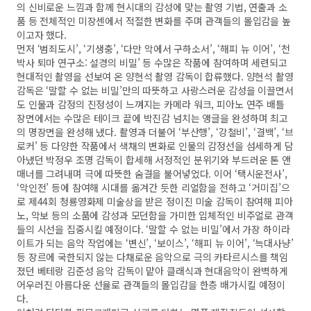
의 신비로운 느낌과 함께 현시대의 감성에 맞는 촬영 기법, 연출과 소
품 등 전체적인 미장센에서 적절한 변화를 주며 관객들의 몰입감을 높
이고자 했다.
먼저 ‘범죄도시’, ‘기생충’, ‘다만 악에서 구하소서’, ‘해피 뉴 이어’, ‘천
박사 퇴마 연구소: 설경의 비밀’ 등 수많은 작품에 참여하며 세련되고
현대적인 촬영을 선보여 온 양현석 촬영 감독이 합류했다. 양현석 촬영
감독은 ‘말할 수 없는 비밀’만의 따뜻하고 사랑스러운 감성을 이끌면서
도 인물과 감정의 진정성이 느껴지는 카메라 워크, 피아노 연주 배틀
장면에서는 수많은 테이크 끝에 박진감 넘치는 앵글을 완성하며 최고
의 명장면을 완성해 냈다. 촬영과 더불어 ‘부산행’, ‘강철비’, ‘결백’, ‘브
로커’ 등 다양한 작품에서 색채의 변화로 인물의 감정선을 섬세하게 담
아냈던 박정우 조명 감독이 합세해 서정적인 분위기와 부드러운 톤 앤
매너를 그려내며 극에 따뜻한 숨결을 불어넣었다. 이어 ‘택시운전사’,
‘악인전’ 등에 참여해 시대를 옮겨간 듯한 리얼함을 전하고 ‘거미집’으
로 제44회 청룡영화제 미술상을 받은 정이진 미술 감독이 참여해 피아
노, 악보 등의 소품에 감성과 모던함을 가미한 입체적인 비주얼로 관객
들의 시선을 집중시킬 예정이다. ‘말할 수 없는 비밀’에서 가장 하이라
이트가 되는 음악 작업에는 ‘변신’, ‘보이스’, ‘해피 뉴 이어’, ‘늑대사냥’
등 장르에 국한되지 않는 다채로운 음악으로 극의 카타르시스를 책임
졌던 베테랑 김준성 음악 감독이 맡아 클래식과 현대음악이 완벽하게
어우러진 아름다운 선율로 관객들의 몰입감을 한층 배가시킬 예정이
다.