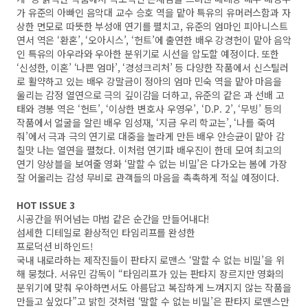
가 유준의 아빠인 음악대 교수 승호 역을 맡아 특유의 유머러스함과 자
상한 면모로 따뜻한 부성애 연기를 펼치고, 유준의 엄마인 피아니스트
연서 역은 ‘환혼’, ‘오아시스’, ‘헌트’에 출연한 배우 강경헌이 맡아 음악
인 특유의 아우라와 우아한 분위기로 시선을 압도할 예정이다. 또한
‘신성한, 이혼’ ‘나쁜 엄마’, ‘경성크리처’ 등 다양한 작품에서 신스틸러
로 활약하고 있는 배우 강말금이 정아의 엄마 민숙 역을 맡아 마음을
울리는 감정 열연으로 극의 깊이감을 더하고, 유준의 같은 과 선배 고
태와 경봉 역은 ‘헌트’, ‘이상한 변호사 우영우’, ‘D.P. 2’, ‘무빙’ 등의
작품에서 얼굴을 알린 배우 임성재, ‘지금 우리 학교는’, ‘나를 죽여
줘’에서 극과 극의 연기로 대중을 놀라게 만든 배우 안승균이 맡아 감
칠맛 나는 열연을 펼쳤다. 이처럼 연기파 배우진이 한데 모여 최고의
연기 앙상블을 보여줄 영화 ‘말할 수 없는 비밀’은 다가오는 봄에 가장
잘 어울리는 감성 무비로 관객들의 마음을 촉촉하게 적실 예정이다.
HOT ISSUE 3
시공간을 뛰어넘는 마법 같은 순간을 만들어내다!
섬세한 디테일로 환상적인 타임리프를 완성한
프로덕션 비하인드!
국내 내로라하는 제작진들이 판타지 로맨스 ‘말할 수 없는 비밀’을 위
해 뭉쳤다. 서유민 감독이 “타임리프가 있는 판타지 장르지만 영화의
분위기에 맞춰 우아하면서도 아름답고 복잡하게 느껴지지 않는 작품을
만들고 싶었다”고 밝힌 것처럼 ‘말할 수 없는 비밀’은 판타지 로맨스만