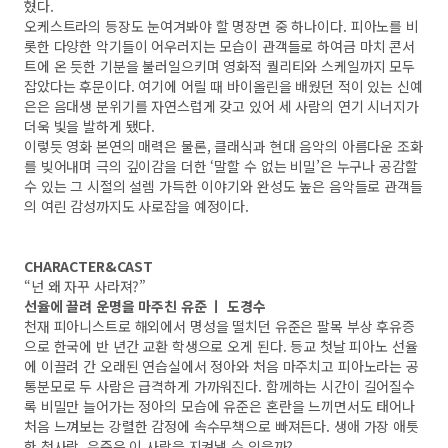
혔다.
오케스트라의 등장도 눈여겨봐야 할 명장면 중 하나이다. 피아노를 비
롯한 다양한 악기들이 어우러지는 모습이 관객들로 하여금 마치 콘서
트에 온 듯한 기분을 불러일으키며 영화적 퀄리티와 스케일까지 모두
잡았다는 후문이다. 여기에 어릴 때 바이올린을 배웠던 적이 있는 신예
은은 음대생 분위기를 자연스럽게 갖고 있어 세 사람의 연기 시너지가
더욱 빛을 발하게 됐다.
이렇듯 영화 본연의 매력은 물론, 클래식과 현대 음악의 아름다운 조화
를 빚어내며 극의 깊이감을 더한 ‘말할 수 없는 비밀’은 누구나 공감할
수 있는 그 시절의 설렘 가득한 이야기와 완성도 높은 음악들로 관객들
의 여린 감성까지도 사로잡을 예정이다.
CHARACTER&CAST
“넌 왜 자꾸 사라져?”
선율에 끌려 운명을 마주친 유준 ㅣ 도경수
천재 피아니스트로 해외에서 명성을 떨치던 유준은 팔목 부상 후유증
으로 한국에 반 년간 교환 학생으로 오게 된다. 등교 첫날 피아노 선율
에 이끌려 간 오래된 연습실에서 정아와 처음 마주치고 피아노라는 공
통분모로 두 사람은 급격하게 가까워진다. 함께하는 시간이 길어질수
록 비밀만 늘어가는 정아의 모습에 유준은 혼란을 느끼면서도 태어나
처음 느껴보는 강렬한 감정에 속수무책으로 빠져든다. 생애 가장 애틋
한 첫사랑, 유준은 이 사랑을 지켜낼 수 있을까?