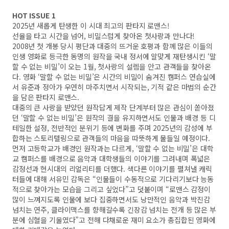
HOT ISSUE 1
2025년 새롭게 탄생한 이 시대 최고의 판타지 로맨스!
선율을 타고 시간을 넘어, 비밀스럽게 찾아온 첫사랑과 만나다!
2008년 첫 개봉 당시 평단과 대중의 뜨거운 호평과 함께 많은 이들의
인생 영화로 등극한 동명의 원작을 국내 정서에 알맞게 재탄생시킨 ‘말
할 수 없는 비밀’이 오는 1월, 첫사랑의 설렘을 안고 관객들을 찾아온
다. 영화 ‘말할 수 없는 비밀’은 시간의 비밀이 숨겨진 캠퍼스 연습실에
서 유준과 정아가 우연히 마주치면서 시작되는, 기적 같은 마법의 순간
을 담은 판타지 로맨스.
대중의 큰 사랑을 받았던 원작답게 제작 단계부터 많은 관심이 쏟아졌
던 ‘말할 수 없는 비밀’은 원작의 결을 유지하면서도 인물과 배경 등 디
테일한 설정, 전반적인 분위기 등에 변화를 주며 2025년의 감성에 부
합하는 스토리텔링으로 관객들의 마음을 따뜻하게 물들일 예정이다.
먼저 고등학교가 배경인 원작과는 다르게, ‘말할 수 없는 비밀’은 대학
교 캠퍼스를 배경으로 음악과 대학생들의 이야기를 그려내며 폭넓은
감정선과 현시대의 리얼리티를 더했다. 색다른 이야기를 펼쳐낼 캐릭
터들에 대해 서유민 감독은 “인물들이 수동적으로 기다리기보다 능동
적으로 찾아가는 모습을 그리고 싶었다”고 덧붙이며 “로맨스 감정이
많이 느껴지도록 인물에 보다 집중하면서도 낭만적인 음악과 박진감
넘치는 연주, 클라이맥스를 향해갈수록 긴장감 넘치는 전개 등 많은 부
분에 심혈을 기울였다”고 전해 다채로운 재미 요소가 총집합된 영화에