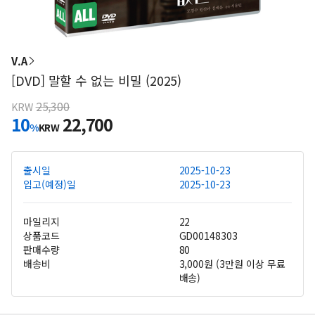
V.A
[DVD] 말할 수 없는 비밀 (2025)
25,300
KRW
10
22,700
%
KRW
출시일
2025-10-23
입고(예정)일
2025-10-23
마일리지
22
상품코드
GD00148303
판매수량
80
배송비
3,000원 (3만원 이상 무료
배송)