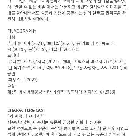
아도 그만의 개성으로 유연하게 소화해 내며 대중의 신뢰감을 쌓아왔
다. ‘말할 수 없는 비밀’에서는 애틋하고 아련한 첫사랑의 이미지를 그
대로 담아내면서도 슬픔과 기쁨이 공존하는 천의 얼굴로 관객들을 완
전히 매료시킬 예정이다.
FILMOGRAPHY
영화
‘해피 뉴 이어’(2021), ‘보이스’(2021), ‘롱 리브 더 킹: 목포 영
웅’(2019), ‘돈’(2019), ‘강철비’(2017) 외
드라마
‘유니콘’(2022), ‘지옥’(2021), ‘선배, 그 립스틱 바르지 마요’(2021),
‘날 녹여주오’(2019), ‘라이프’(2018), ‘그냥 사랑하는 사이’(2017) 외
공연
‘파우스트’(2023)
수상
제6회 아시아태평양 스타 어워즈 TV드라마 여자신인상(2018)
CHARACTER&CAST
“왜 계속 나 쳐다봐?”
자꾸만 시선이 마주치는 유준이 궁금한 인희 ㅣ 신예은
교환 학생으로 온 유준의 음악과 동기로 학교를 소개해 준 이후 자연스
럽게 친해진다. 오랜만에 한국으로 와 기댈 곳 없는 유준과 왜인지 자