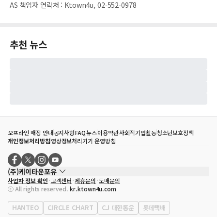
AS 책임자 연락처
:
Ktown4u, 02-552-0978
추천 뉴스
오프라인 매장 안내
공지사항
FAQ
뉴스
이용약관
사회적기업활동
청소년보호정책
개인정보처리방침
영상정보처리기기 운영방침
(주)케이타운포유
사업자 정보 확인
고객센터
제휴문의
도매문의
대표자
송효민
ⓒ All rights reserved.
kr.ktown4u.com
사업자등록번호
120-87-71116
통신판매업 신고번호
제2011-서울강남-02223
HANTEO
CIRCLE CHART
CJ 대한통운
롯데택배
대표전화
02-552-9855