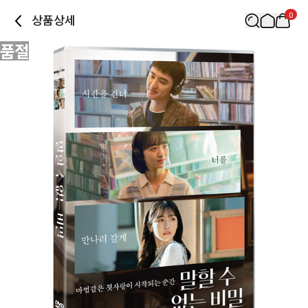
0
상품상세
품절