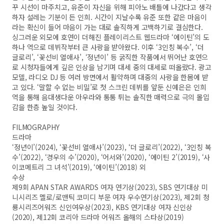
꾸 시선이 마주치고, 유준이 자신을 위해 피아노 배틀에 나갔다고 생각
하자 설레는 기분이 든 인희. 시간이 지날수록 유준 또한 같은 마음이
라는 확신이 들어 마음이 가는 대로 솔직하게 고백하기로 결심한다.
싱그러운 외모에 호연이 더해진 플레이리스트 웹드라마 ‘에이틴’의 도
하나 역으로 데뷔작부터 큰 사랑을 받아왔다. 이후 ‘3인칭 복수’, ‘더
글로리’, ‘꽃선비 열애사’, ‘정년이’ 등 굵직한 작품에서 뛰어난 호연으
로 시청자들에게 깊은 인상을 남기며 대세 중의 대세로 떠올랐다. 광고
모델, 라디오 DJ 등 여러 방면에서 활약하며 대중의 사랑을 한몸에 받
고 있다. ‘말할 수 없는 비밀’로 첫 스크린 데뷔를 앞둔 신예은은 인희
역을 통해 음대생다운 아우라와 통통 튀는 솔직한 매력으로 극의 몰입
감을 한층 높일 것이다.
FILMOGRAPHY
드라마
‘정년이’(2024), ‘꽃선비 열애사’(2023), ‘더 글로리’(2022), ‘3인칭 복
수’(2022), ‘경우의 수’(2020), ‘어서와’(2020), ‘에이틴 2’(2019), ‘사
이코메트리 그 녀석’(2019), ‘에이틴’(2018) 외
수상
제9회 APAN STAR AWARDS 여자 연기상(2023), SBS 연기대상 미
니시리즈 멜로/로맨틱 코미디 부문 여자 우수연기상(2023), 제2회 청
룡시리즈어워즈 신인여우상(2023), KBS 연기대상 여자 신인상
(2020), 제12회 코리아 드라마 어워즈 올해의 스타상(2019)