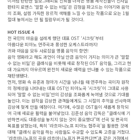
이처럼 탄탄한 필모그래피로 신뢰를 더하는 명품 제작진들이 선사할
판타지 로맨스 ‘말할 수 없는 비밀’은 감정을 파고드는 이야기와 음악
의 조화, 설렘 가득한 장르적 색채를 느낄 수 있는 작품으로 오는 1월
절대 놓쳐서는 안 될 필람무비가 될 것이다.
HOT ISSUE 4
전 국민의 마음을 설레게 했던 대표 OST ‘시크릿’부터
아름다운 피아노 연주곡과 풍성한 오케스트라까지!
귀와 마음을 모두 사로잡을 명품 음악의 향연!
음악 영화라고 해도 과언이 아닐 만큼 음악이 가지는 의미가 큰 ‘말할
수 없는 비밀’은 클래식을 비롯해 새로 창작된 OST 음악들, 그리고 현
대 가요까지 아우르며 완전히 새로운 매력을 만나볼 수 있는 작품으로
재탄생됐다.
먼저, 영화 속 유준과 정아가 시간을 넘나들 때 연주하는 곡이자 원작
의 정체성을 나타내는 대표 OST인 피아노곡 ‘시크릿’이 그대로 사용
되어 ‘말할 수 없는 비밀’만의 감성을 조화롭게 녹여낼 것으로 기대를
높인다. 이는 원작을 감상한 관객들에게도 그 시절의 추억을 선사하며
감상에 젖게 만들 예정이다. 여기에, 수많은 OST들이 새롭게 창작되
어 극에 새로운 활력을 불어넣었다. 김준성 음악 감독은 “클래식에 기
반하면서도 대중성을 놓치지 않는 것이 중요했다”며 선곡 및 편곡의
목표를 밝혔는데, 특히 ‘라흐마니노프 피아노 협주곡’을 활용한 것에
대해 “클래식 음악을 하는 사람들도 수긍할 수 있도록 고증을 거쳤다.
‘라흐마니노프의 곡을 라흐마니노프가 편곡한다면’과 같은 가정에서