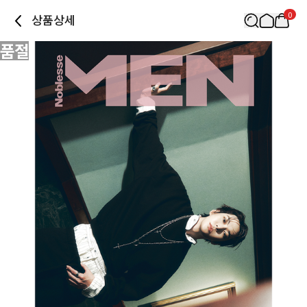
0
상품상세
품절