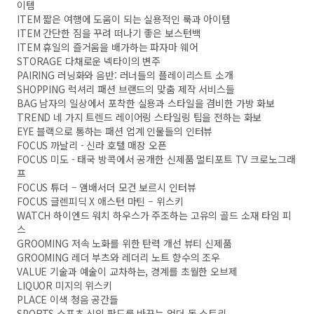
이템
ITEM 짧은 여행에 도움이 되는 실용적인 룩과 아이템
ITEM 간단한 짐을 꾸려 떠나기 좋은 보스턴백
ITEM 휴일의 즐거움을 배가하는 파자마 웨어
STORAGE 다채로운 넥타이의 변주
PAIRING 러닝화와 음반: 러너들의 플레이리스트 소개
SHOPPING 럭셔리 패션 브랜드의 맞춤 제작 서비스들
BAG 남자의 일상에서 포착한 실용과 스타일을 겸비한 가방 화보
TREND 네 가지 트렌드 레이어링 스타일링 팁을 전하는 화보
EYE 블랙으로 통하는 패션 업계 인물들의 인터뷰
FOCUS 까날리 - 신라 호텔 매장 오픈
FOCUS 미도 - 태국 방콕에서 공개한 신제품 멀티포트 TV 크로노그래
프
FOCUS 튜더 – 앰배서더 모건 보르시 인터뷰
FOCUS 글렌피딕 X 애스턴 마틴 – 위스키
WATCH 하이엔드 워치 하우스가 주조하는 고유의 골드 소재 타임 피
스
GROOMING 저속 노화를 위한 탄력 개선 뷰티 신제품
GROOMING 레더 부츠와 레더리 노트 향수의 조우
VALUE 기술과 예술이 교차하는, 경계를 초월한 오브제
LIQUOR 미지의 위스키
PLACE 이색 청음 공간들
SPORTS 스포츠 신의 판도를 바꾸는 언더 독 스토리