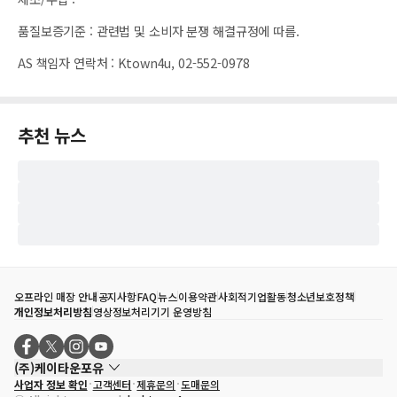
품질보증기준
:
관련법 및 소비자 분쟁 해결규정에 따름.
AS 책임자 연락처
:
Ktown4u, 02-552-0978
추천 뉴스
오프라인 매장 안내
공지사항
FAQ
뉴스
이용약관
사회적기업활동
청소년보호정책
개인정보처리방침
영상정보처리기기 운영방침
(주)케이타운포유
사업자 정보 확인
고객센터
제휴문의
도매문의
대표자
송효민