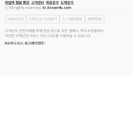
사업자 정보 확인
고객센터
제휴문의
도매문의
대표자
송효민
ⓒ All rights reserved.
kr.ktown4u.com
사업자등록번호
120-87-71116
통신판매업 신고번호
제2011-서울강남-02223
HANTEO
CIRCLE CHART
CJ 대한통운
롯데택배
대표전화
02-552-9855
사무실 주소
서울특별시 강남구 영동대로 513, 3층(삼성동, 코엑스)
고객님의 안전거래를 위해 현금 등으로 모든 결제시, 저희 쇼핑몰에서
가입한 구매안전 서비스 (에스크로)를 이용하실 수 있습니다.
KG이니시스
토스페이먼츠