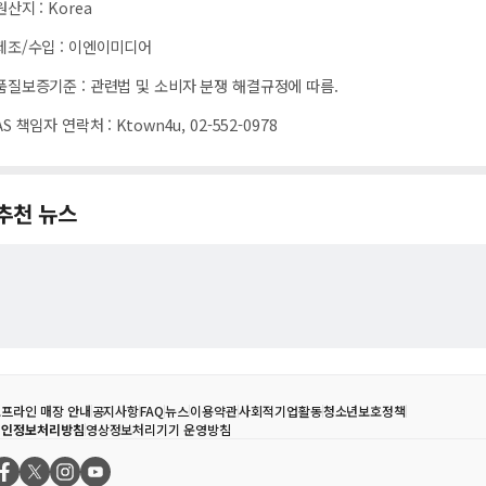
원산지
:
Korea
제조/수입
:
이엔이미디어
품질보증기준
:
관련법 및 소비자 분쟁 해결규정에 따름.
AS 책임자 연락처
:
Ktown4u, 02-552-0978
추천 뉴스
프라인 매장 안내
공지사항
FAQ
뉴스
이용약관
사회적기업활동
청소년보호정책
개인정보처리방침
영상정보처리기기 운영방침