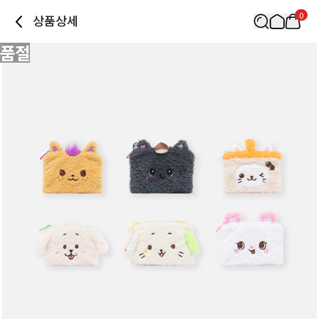
0
상품상세
품절