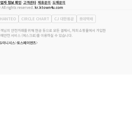
업자 정보 확인
고객센터
제휴문의
도매문의
대표자
송효민
 All rights reserved.
kr.ktown4u.com
사업자등록번호
120-87-71116
통신판매업 신고번호
제2011-서울강남-02223
HANTEO
CIRCLE CHART
CJ 대한통운
롯데택배
대표전화
02-552-9855
무실 주소
서울특별시 강남구 영동대로 513, 3층(삼성동, 코엑스)
객님의 안전거래를 위해 현금 등으로 모든 결제시, 저희 쇼핑몰에서 가입한
매안전 서비스 (에스크로)를 이용하실 수 있습니다.
KG이니시스
토스페이먼츠