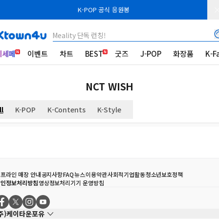
K-POP 공식 응원봉
Meality 단독 런칭!
케세페
이벤트
차트
BEST
굿즈
J-POP
화장품
K-F
NCT WISH
ll
K-POP
K-Contents
K-Style
프라인 매장 안내
공지사항
FAQ
뉴스
이용약관
사회적기업활동
청소년보호정책
개인정보처리방침
영상정보처리기기 운영방침
(주)케이타운포유