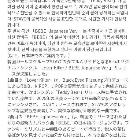
완성도 높은 트랙입니다. 이 곡은 2번째 싱글 「Teddy Bear」가 발
매될 당시 이미 준비되어 있었던 곡으로, 2025년 음악씬에 더욱 전위
적으로 전달될 수 있도록 편곡되어 만반의 준비 끝에 공개되는 곡입니
다. STAYC의 공격적인 사랑을 표현한 곡으로, 시원한 가사가 인상적
입니다.
두 번째 곡인 「BEBE -Japanese Ver.-」는 한국에서 최근 발매된
최신 컴백곡 「BEBE」의 일본어 버전입니다. 펑키한 리듬과 중독성
있는 비트가 특징이며, 타인이 원하는 모습만을 보여주던 자신에게서
벗어나, 진짜 자신을 표현하고 싶다는 바람이 담긴 곡입니다.
(以下、日本語でのご案内です。)
韓国ガールズグループSTAYCのダブルＡサイドとなる6thオリジ
ナル・シングル「Lover Killer / BEBE Japanese Ver.」のリリ
ースが決定しました。
1曲目の「Lover Killer」は、Black Eyed Pilseungプロデュース
によるR＆B、K-POP、J-POPの要素が織り交ざって完成された
楽曲です。2ndシングル「Teddy Bear」リリース時に準備され
ていた楽曲で、2025年の音楽シーンでより前衛的に伝わるよう
にアレンジされ、ついにリリースされます。STAYCのアグレッ
シブな恋愛観を表現した、爽快な歌詞が印象的な一曲です。
2曲目の「BEBE Japanese Ver.」は、韓国でリリースされたば
かりの最新カムバック曲「BEBE」の日本語バージョンです。フ
ァンキーなリズムと中毒性のあるビートが特徴で、他人の望む
姿ばかりを見せていた自分から抜け出し、本当の自分を出した