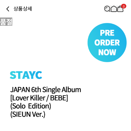
0
상품상세
품절