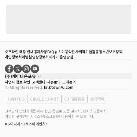
오프라인 매장 안내
공지사항
FAQ
뉴스
이용약관
사회적기업활동
청소년보호정책
개인정보처리방침
영상정보처리기기 운영방침
(주)케이타운포유
사업자 정보 확인
고객센터
제휴문의
도매문의
대표자
송효민
ⓒ All rights reserved.
kr.ktown4u.com
사업자등록번호
120-87-71116
통신판매업 신고번호
제2011-서울강남-02223
HANTEO
CIRCLE CHART
CJ 대한통운
롯데택배
대표전화
02-552-9855
사무실 주소
서울특별시 강남구 영동대로 513, 3층(삼성동, 코엑스)
고객님의 안전거래를 위해 현금 등으로 모든 결제시, 저희 쇼핑몰에서
가입한 구매안전 서비스 (에스크로)를 이용하실 수 있습니다.
KG이니시스
토스페이먼츠