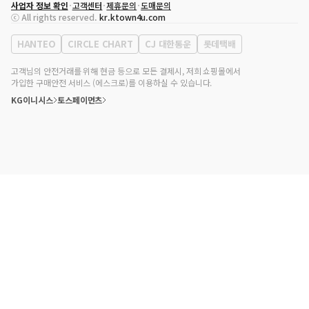
사업자 정보 확인
고객센터
제휴문의
도매문의
대표자
송효민
ⓒ All rights reserved.
kr.ktown4u.com
사업자등록번호
120-87-71116
통신판매업 신고번호
제2011-서울강남-02223
HANTEO
CIRCLE CHART
CJ 대한통운
롯데택배
대표전화
02-552-9855
사무실 주소
서울특별시 강남구 영동대로 513, 3층(삼성동, 코엑스)
고객님의 안전거래를 위해 현금 등으로 모든 결제시, 저희 쇼핑몰에서
가입한 구매안전 서비스 (에스크로)를 이용하실 수 있습니다.
KG이니시스
토스페이먼츠