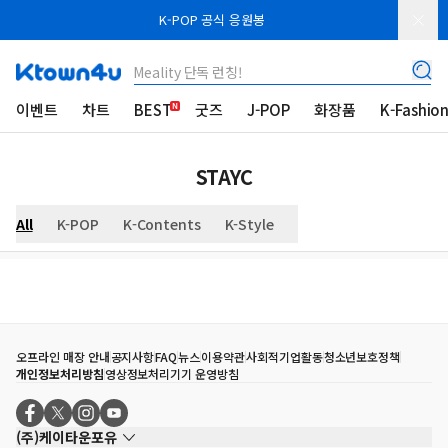
K-POP 공식 응원봉
Meality 단독 런칭!
이벤트
차트
BEST
굿즈
J-POP
화장품
K-Fashio
STAYC
All
K-POP
K-Contents
K-Style
오프라인 매장 안내
공지사항
FAQ
뉴스
이용약관
사회적기업활동
청소년보호정책
개인정보처리방침
영상정보처리기기 운영방침
(주)케이타운포유