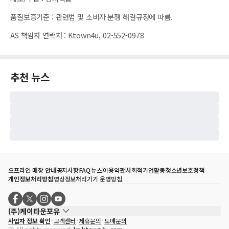
품질보증기준
:
관련법 및 소비자 분쟁 해결규정에 따름.
AS 책임자 연락처
:
Ktown4u, 02-552-0978
추천 뉴스
오프라인 매장 안내
공지사항
FAQ
뉴스
이용약관
사회적기업활동
청소년보호정책
개인정보처리방침
영상정보처리기기 운영방침
(주)케이타운포유
사업자 정보 확인
고객센터
제휴문의
도매문의
대표자
송효민