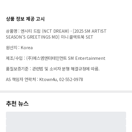
상품 정보 제공 고시
상품명
:
엔시티 드림 (NCT DREAM) - [2025 SM ARTIST
SEASON'S GREETINGS MD] 미니 콜렉트북 SET
원산지
:
Korea
제조/수입
:
(주)에스엠엔터테인먼트 SM Entertainment
품질보증기준
:
관련법 및 소비자 분쟁 해결규정에 따름.
AS 책임자 연락처
:
Ktown4u, 02-552-0978
추천 뉴스