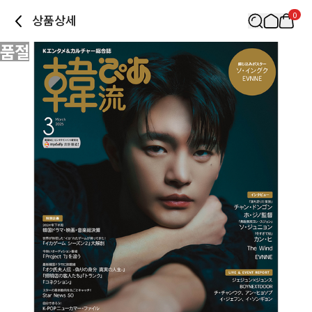
0
상품상세
품절