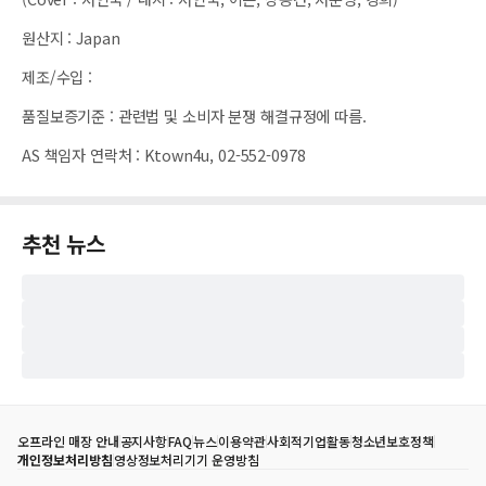
원산지
:
Japan
제조/수입
:
품질보증기준
:
관련법 및 소비자 분쟁 해결규정에 따름.
AS 책임자 연락처
:
Ktown4u, 02-552-0978
추천 뉴스
오프라인 매장 안내
공지사항
FAQ
뉴스
이용약관
사회적기업활동
청소년보호정책
개인정보처리방침
영상정보처리기기 운영방침