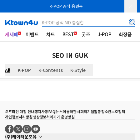
K-POP 공식 응원봉
K-POP 공식 MD 총집합
케세페
이벤트
차트
BEST
굿즈
J-POP
화장품
SEO IN GUK
All
K-POP
K-Contents
K-Style
오프라인 매장 안내
공지사항
FAQ
뉴스
이용약관
사회적기업활동
청소년보호정책
개인정보처리방침
영상정보처리기기 운영방침
(주)케이타운포유