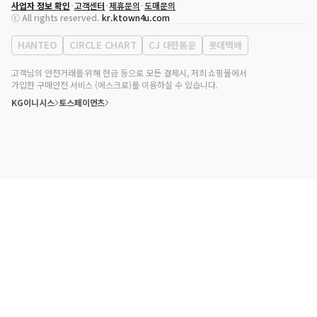
사업자 정보 확인
고객센터
제휴문의
도매문의
대표자
송효민
ⓒ All rights reserved.
kr.ktown4u.com
사업자등록번호
120-87-71116
통신판매업 신고번호
제2011-서울강남-02223
HANTEO
CIRCLE CHART
CJ 대한통운
롯데택배
대표전화
02-552-9855
사무실 주소
서울특별시 강남구 영동대로 513, 3층(삼성동, 코엑스)
고객님의 안전거래를 위해 현금 등으로 모든 결제시, 저희 쇼핑몰에서
가입한 구매안전 서비스 (에스크로)를 이용하실 수 있습니다.
KG이니시스
토스페이먼츠