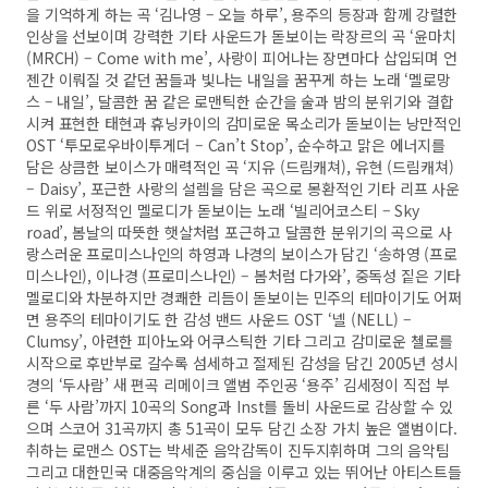
을 기억하게 하는 곡 ‘김나영 – 오늘 하루’, 용주의 등장과 함께 강렬한
인상을 선보이며 강력한 기타 사운드가 돋보이는 락장르의 곡 ‘윤마치
(MRCH) – Come with me’, 사랑이 피어나는 장면마다 삽입되며 언
젠간 이뤄질 것 같던 꿈들과 빛나는 내일을 꿈꾸게 하는 노래 ‘멜로망
스 – 내일’, 달콤한 꿈 같은 로맨틱한 순간을 술과 밤의 분위기와 결합
시켜 표현한 태현과 휴닝카이의 감미로운 목소리가 돋보이는 낭만적인
OST ‘투모로우바이투게더 – Can’t Stop’, 순수하고 맑은 에너지를
담은 상큼한 보이스가 매력적인 곡 ‘지유 (드림캐쳐), 유현 (드림캐쳐)
– Daisy’, 포근한 사랑의 설렘을 담은 곡으로 몽환적인 기타 리프 사운
드 위로 서정적인 멜로디가 돋보이는 노래 ‘빌리어코스티 – Sky
road’, 봄날의 따뜻한 햇살처럼 포근하고 달콤한 분위기의 곡으로 사
랑스러운 프로미스나인의 하영과 나경의 보이스가 담긴 ‘송하영 (프로
미스나인), 이나경 (프로미스나인) – 봄처럼 다가와’, 중독성 짙은 기타
멜로디와 차분하지만 경쾌한 리듬이 돋보이는 민주의 테마이기도 어쩌
면 용주의 테마이기도 한 감성 밴드 사운드 OST ‘넬 (NELL) –
Clumsy’, 아련한 피아노와 어쿠스틱한 기타 그리고 감미로운 첼로를
시작으로 후반부로 갈수록 섬세하고 절제된 감성을 담긴 2005년 성시
경의 ‘두사람’ 새 편곡 리메이크 앨범 주인공 ‘용주’ 김세정이 직접 부
른 ‘두 사람’까지 10곡의 Song과 Inst를 돌비 사운드로 감상할 수 있
으며 스코어 31곡까지 총 51곡이 모두 담긴 소장 가치 높은 앨범이다.
취하는 로맨스 OST는 박세준 음악감독이 진두지휘하며 그의 음악팀
그리고 대한민국 대중음악계의 중심을 이루고 있는 뛰어난 아티스트들