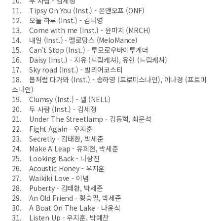
10. 두 사람 - 김세정
11. Tipsy On You (Inst.) - 온앤오프 (ONF)
12. 오늘 하루 (Inst.) - 김나영
13. Come with me (Inst.) - 윤마치 (MRCH)
14. 내일 (Inst.) - 멜로망스 (MeloMance)
15. Can't Stop (Inst.) - 투모로우바이투게더
16. Daisy (Inst.) - 지유 (드림캐쳐), 유현 (드림캐쳐)
17. Sky road (Inst.) - 빌리어코스티
18. 봄처럼 다가와 (Inst.) - 송하영 (프로미스나인), 이나경 (프로미
스나인)
19. Clumsy (Inst.) - 넬 (NELL)
20. 두 사람 (Inst.) - 김세정
21. Under The Streetlamp - 김동혁, 최문석
22. Fight Again - 우지훈
23. Secretly - 김태환, 박세준
24. Make A Leap - 유희현, 박세준
25. Looking Back - 나상진
26. Acoustic Honey - 우지훈
27. Waikiki Love - 이념
28. Puberty - 김태환, 박세준
29. An Old Friend - 황승필, 박세준
30. A Boat On The Lake - 나윤식
31. Listen Up - 우지훈, 박예찬