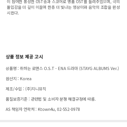
이 참여한 풍성한 OST송과 스코어로 명품 OST를 들려주었으며, 극의
몰입감을 더 깊이 이끌며 한층 더 빛나는 영상미와 음악의 조합을 완성
시켰다.
상품 정보 제공 고시
상품명
:
취하는 로맨스 O.S.T - ENA 드라마 (STAYG ALBUMS Ver.)
원산지
:
Korea
제조/수입
:
(주)지니뮤직
품질보증기준
:
관련법 및 소비자 분쟁 해결규정에 따름.
AS 책임자 연락처
:
Ktown4u, 02-552-0978