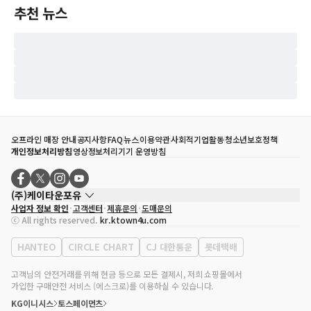
추천 뉴스
오프라인 매장 안내
공지사항
FAQ
뉴스
이용약관
사회적기업활동
청소년보호정책
개인정보처리방침
영상정보처리기기 운영방침
(주)케이타운포유
사업자 정보 확인
고객센터
제휴문의
도매문의
대표자
송효민
ⓒ All rights reserved.
kr.ktown4u.com
사업자등록번호
120-87-71116
통신판매업 신고번호
제2011-서울강남-02223
HANTEO
CIRCLE CHART
CJ 대한통운
롯데택배
대표전화
02-552-9855
사무실 주소
서울특별시 강남구 영동대로 513, 3층(삼성동, 코엑스)
고객님의 안전거래를 위해 현금 등으로 모든 결제시, 저희 쇼핑몰에서
가입한 구매안전 서비스 (에스크로)를 이용하실 수 있습니다.
KG이니시스
토스페이먼츠