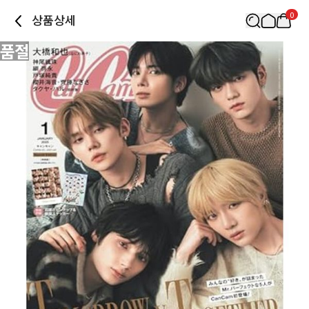
0
상품상세
품절