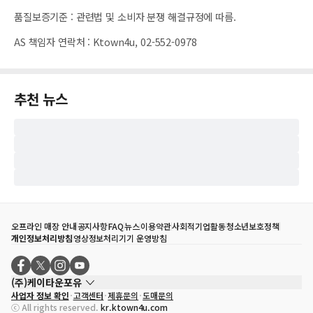
품질보증기준
:
관련법 및 소비자 분쟁 해결규정에 따름.
AS 책임자 연락처
:
Ktown4u, 02-552-0978
추천 뉴스
오프라인 매장 안내
공지사항
FAQ
뉴스
이용약관
사회적기업활동
청소년보호정책
개인정보처리방침
영상정보처리기기 운영방침
(주)케이타운포유
사업자 정보 확인
고객센터
제휴문의
도매문의
대표자
송효민
ⓒ All rights reserved.
kr.ktown4u.com