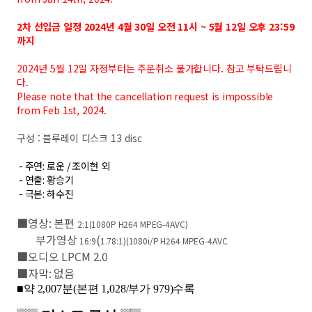
2차 선입금 일정 2024년 4월 30일 오전 11시 ~ 5월 12일 오후 23:59
까지
2024년 5월 12일 자정부터는 주문취소 불가합니다. 참고 부탁드립니
다.
Please note that the cancellation request is impossible
from Feb 1st, 2024.
구성 : 블루레이 디스크 13 disc
-
주연
:
로운
/
조이현 외
-
연출
:
황승기
-
극본
:
하수진
■영상
:
본편
2:1(1080P H264 MPEG-4AVC)
부가영상
(
16:9
1.78:1)(1080i/P H264 MPEG-4AVC
■오디오
LPCM 2.0
■자막
:
없음
■약
2,007
분
(
본편
1,028/
부가
979)
수록