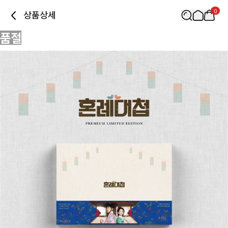
0
상품상세
품절