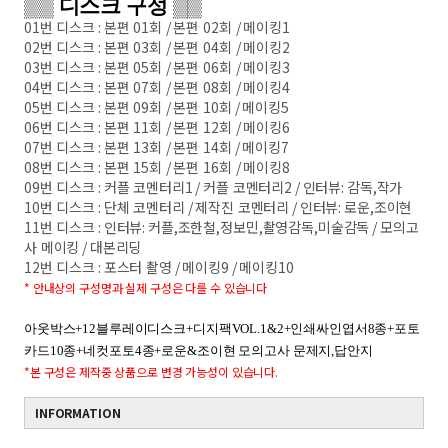
▒▒
디스크 구성
▒▒
01
번 디스크
:
본편
01
회
/
본편
02
회
/
메이킹
1
02
번 디스크
:
본편
03
회
/
본편
04
회
/
메이킹
2
03
번 디스크
:
본편
05
회
/
본편
06
회
/
메이킹
3
04
번 디스크
:
본편
07
회
/
본편
08
회
/
메이킹
4
05
번 디스크
:
본편
09
회
/
본편
10
회
/
메이킹
5
06
번 디스크
:
본편
11
회
/
본편
12
회
/
메이킹
6
07
번 디스크
:
본편
13
회
/
본편
14
회
/
메이킹
7
08
번 디스크
:
본편
15
회
/
본편
16
회
/
메이킹
8
09
번 디스크
:
커플 코멘터리
1 /
커플 코멘터리
2 /
인터뷰
:
감독
,
작가
10
번 디스크
:
단체 코멘터리
/
제작진 코멘터리
/
인터뷰
:
로운
,
조이현
11
번 디스크
:
인터뷰
:
커플
,
조한철
,
정보민
,
촬영감독
,
미술감독
/
모의고
사 메이킹
/
대본리딩
12
번 디스크
:
포스터 촬영
/
메이킹
9 /
메이킹
10
*
안내상의 구성명과 실제 구성은 다를 수 있습니다
아웃박스
+12
블루레이디스크
+
디지팩
VOL.1&2+
인쇄싸인엽서
8
종
+
포토
카드
10
종
+
네컷포토
4
종
+
로운
&
조이현 모의고사 문제지
,
답안지
*
본 구성은 제작중 상품으로 변경 가능성이 있습니다
.
INFORMATION