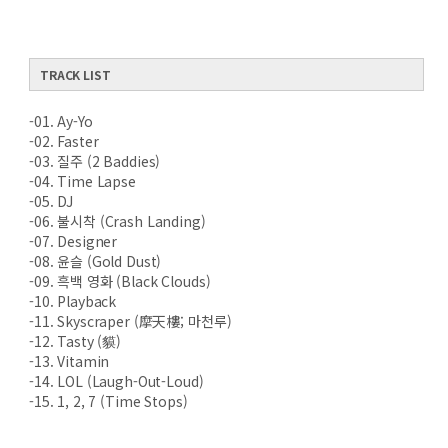
TRACK LIST
-01. Ay-Yo
-02. Faster
-03. 질주 (2 Baddies)
-04. Time Lapse
-05. DJ
-06. 불시착 (Crash Landing)
-07. Designer
-08. 윤슬 (Gold Dust)
-09. 흑백 영화 (Black Clouds)
-10. Playback
-11. Skyscraper (摩天樓; 마천루)
-12. Tasty (貘)
-13. Vitamin
-14. LOL (Laugh-Out-Loud)
-15. 1, 2, 7 (Time Stops)