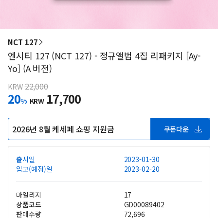
NCT 127
엔시티 127 (NCT 127) - 정규앨범 4집 리패키지 [Ay-
Yo] (A 버전)
22,000
KRW
20
17,700
%
KRW
2026년 8월 케세페 쇼핑 지원금
쿠폰다운
출시일
2023-01-30
입고(예정)일
2023-02-20
마일리지
17
상품코드
GD00089402
판매수량
72,696