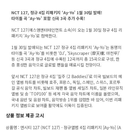
NCT 127, 정규 4집 리패키지 ‘Ay-Yo’ 1월 30일 발매!
타이틀 곡 ‘Ay-Yo’ 포함 신곡 3곡 추가 수록!
NCT 127(에스엠엔터테인먼트 소속)이 오는 1월 30일 정규 4집 리
패키지 ‘Ay-Yo’로 컴백한다.
1월 30일 발매되는 NCT 127 정규 4집 리패키지 ‘Ay-Yo’는 동명의
타이틀 곡 ‘Ay-Yo’를 비롯한 ‘DJ’, 'Skyscraper (摩天樓; 마천루)'
등 신곡 3곡과 정규 4집에 수록된 12곡까지 총 15곡으로 구성, 한
층 풍성한 음악으로 글로벌 팬들을 매료시킬 전망이다.
앞서 NCT 127은 정규 4집 ‘질주 (2 Baddies)’로 미국 빌보드의 메
인 앨범 차트를 비롯해 호주, 프랑스, 독일, 스페인, 스위스, 포르투
갈 공식 음악 차트, 빌보드 재팬 톱 앨범 세일즈 차트, 일본 라인뮤직
앨범 및 송 ‘TOP100’ 등 세계 각국 음악 차트에 이름을 올렸으며,
국내 음반 및 음원 차트, 음악방송 1위를 섭렵한 바 있어, 이번 리패
키지 앨범으로 보여줄 활약에도 이목이 집중된다.
상품 정보 제공 고시
상품명
:
엔시티 127 (NCT 127) - 정규앨범 4집 리패키지 [Ay-Yo] (A