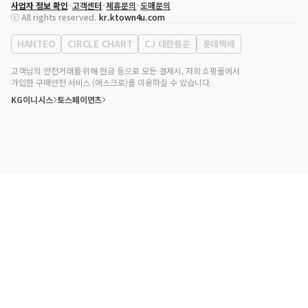
사업자 정보 확인
고객센터
제휴문의
도매문의
대표자
송효민
ⓒ All rights reserved.
kr.ktown4u.com
사업자등록번호
120-87-71116
통신판매업 신고번호
제2011-서울강남-02223
HANTEO
CIRCLE CHART
CJ 대한통운
롯데택배
대표전화
02-552-9855
사무실 주소
서울특별시 강남구 영동대로 513, 3층(삼성동, 코엑스)
고객님의 안전거래를 위해 현금 등으로 모든 결제시, 저희 쇼핑몰에서
가입한 구매안전 서비스 (에스크로)를 이용하실 수 있습니다.
KG이니시스
토스페이먼츠