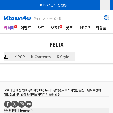
K-POP 공식 응원봉
Meality 단독 런칭!
케세페
이벤트
차트
BEST
굿즈
J-POP
화장품
FELIX
All
K-POP
K-Contents
K-Style
오프라인 매장 안내
공지사항
FAQ
뉴스
이용약관
사회적기업활동
청소년보호정책
개인정보처리방침
영상정보처리기기 운영방침
(주)케이타운포유